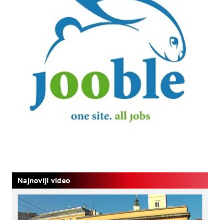
Najnoviji video