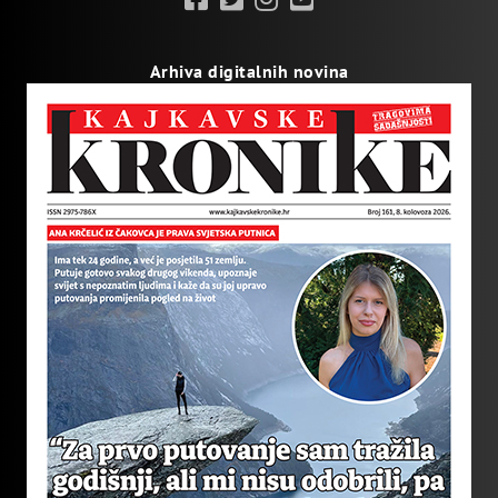
Arhiva digitalnih novina