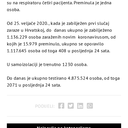
su na respiratoru četiri pacijenta. Preminula je jedna
osoba.
Od 25. veljače 2020., kada je zabilježen prvi slučaj
zaraze u Hrvatskoj, do danas ukupno je zabilježeno
1.136.229 osoba zaraženih novim koronavirusom, od
kojih je 15.979 preminulo, ukupno se oporavilo
1.117.645 osoba od toga 408 u posljednja 24 sata.
U samoizolaciji je trenutno 1230 osoba.
Do danas je ukupno testirano 4.875.524 osoba, od toga
2071 u posljednja 24 sata.
PODIJELI: