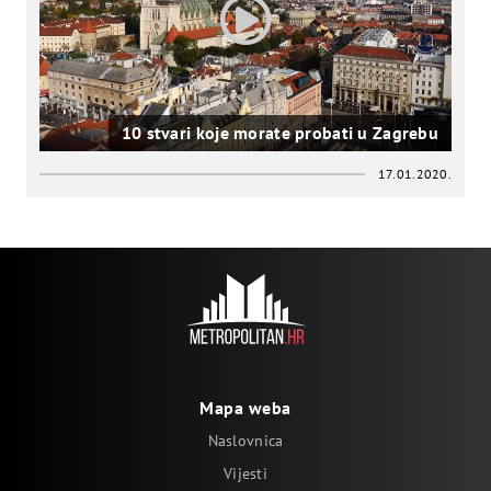
10 stvari koje morate probati u Zagrebu
17.01.2020.
Mapa weba
Naslovnica
Vijesti