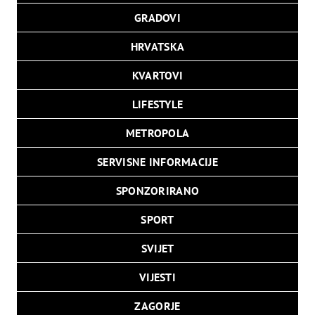
GRADOVI
HRVATSKA
KVARTOVI
LIFESTYLE
METROPOLA
SERVISNE INFORMACIJE
SPONZORIRANO
SPORT
SVIJET
VIJESTI
ZAGORJE