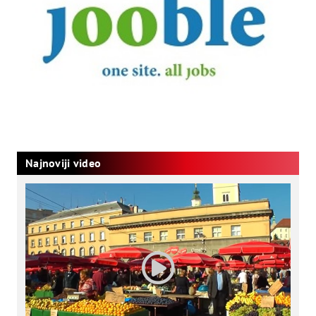
Najnoviji video