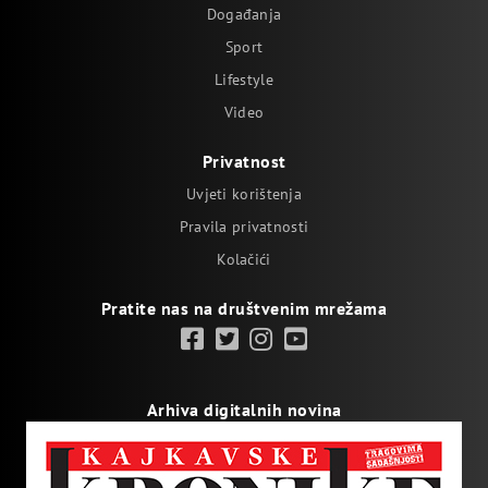
Događanja
Sport
Lifestyle
Video
Privatnost
Uvjeti korištenja
Pravila privatnosti
Kolačići
Pratite nas na društvenim mrežama
Arhiva digitalnih novina