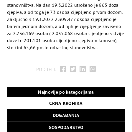
stanovništva. Na dan 19.3.2022 utrošeno je 865 doza
cjepiva, a od toga je 73 osoba cijepljeno prvom dozom.
Zaključno s 19.3.2022 2.309.477 osoba cijepljeno je
barem jednom dozom, a od njih je cijepljenje završeno
za 2.236.169 osoba ( 2.035.068 osoba cijepljeno s dvije
doze te 201.101 osoba cijepljeno cjepivom Jannsen),
što čini 65,66 posto odraslog stanovništva.
PODIJELI:
Najnovije po kategorijama
CRNA KRONIKA
DOGAĐANJA
GOSPODARSTVO