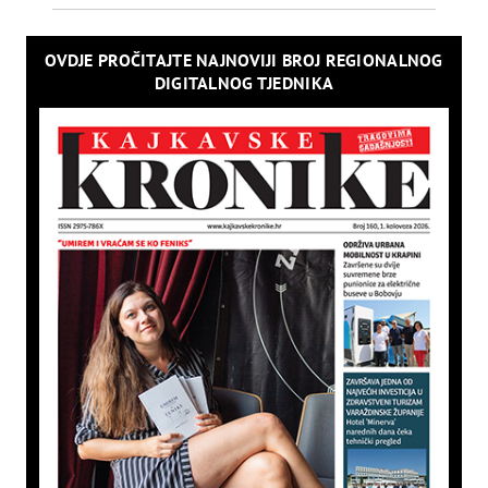
OVDJE PROČITAJTE NAJNOVIJI BROJ REGIONALNOG
DIGITALNOG TJEDNIKA