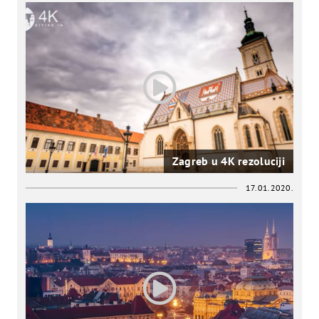
Zagreb u 4K rezoluciji
17.01.2020.