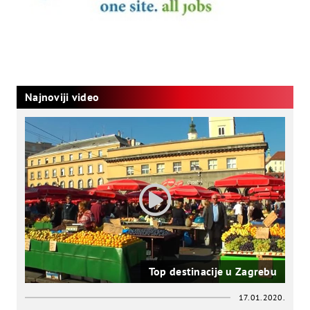
Najnoviji video
Top destinacije u Zagrebu
17.01.2020.