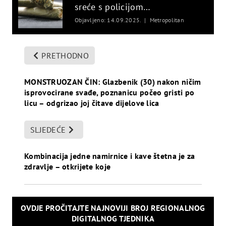
sreće s policijom…
Objavljeno: 14.09.2025.
Metropolitan
PRETHODNO
MONSTRUOZAN ČIN: Glazbenik (30) nakon ničim
isprovocirane svađe, poznanicu počeo gristi po
licu – odgrizao joj čitave dijelove lica
SLJEDEĆE
Kombinacija jedne namirnice i kave štetna je za
zdravlje – otkrijete koje
OVDJE PROČITAJTE NAJNOVIJI BROJ REGIONALNOG
DIGITALNOG TJEDNIKA