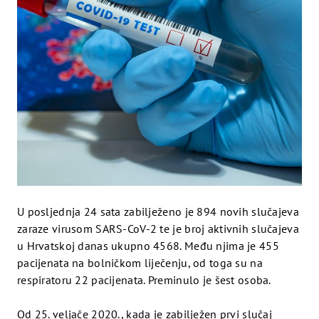
Hellspin Casino Recenzija I Iskustva 2025
Uz to, odgovoran je za aktiviranje besplatnih okretaja.
Imajte na umu da je 68.
Igrajte najbolji slot u hrvatskom kasinu 2024
Besplatne Igre Na Automatima
Ako vam se svidio moj sadržaj i želite dodati malo donoa, to će
biti cijenjeno.
Greatwin Casino Hr 2025 Review
Međutim, budite pametni i uvijek pročitajte uvjete pod kojima
se bonus dodjeljuje.
U posljednja 24 sata zabilježeno je 894 novih slučajeva
Slot Fluffy Favourites Bonusi I Besplatne Vrtnje
zaraze virusom SARS-CoV-2 te je broj aktivnih slučajeva
u Hrvatskoj danas ukupno 4568. Među njima je 455
pacijenata na bolničkom liječenju, od toga su na
respiratoru 22 pacijenata. Preminulo je šest osoba.
Od 25. veljače 2020., kada je zabilježen prvi slučaj