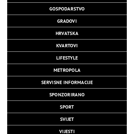
GOSPODARSTVO
GRADOVI
HRVATSKA
KVARTOVI
LIFESTYLE
METROPOLA
SERVISNE INFORMACIJE
SPONZORIRANO
SPORT
SVIJET
VIJESTI