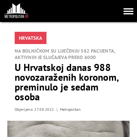
Najbolja pravila pokera 2024
Slot True Gift Redemptions Bonusi I Besplatne Vrtnje
:
Nakon što se vi i ostali igrači kladite, djelitelj najavljuje
kraj klađenja.
HRVATSKA
Bcgame Casino Recenzija I Iskustva 2025
- To je
NA BOLNIČKOM SU LIJEČENJU 582 PACIJENTA,
pustošilo kockarnice u stilu Las Vegasa i internetske
AKTIVNIH JE SLUČAJEVA PREKO 6000
stranice za kockanje.
U Hrvatskoj danas 988
Slot Lucky Cat Bonusi I Besplatne Vrtnje
: Snažan uvod s
novozaraženih koronom,
kojim se prvi put susrećete na početku igre postaje
preminulo je sedam
stvarnost čim zavrtite kolute u bonus igri.
osoba
Automati za igranje novca na sigurnim stranicama na webu
2024
Objavljeno: 27.08.2022.
Metropolitan
Euteller Casino Recenzija I Iskustva 2025
Automat za igre na sreću, koji je star više od 15 godina,
priznati je klasik.