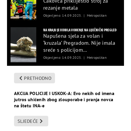
Čakovca prikliještio stroj za
rezanje metala
Objavljeno: 14.09.2025.
Metropolitan
NA KRAJU JE ODBILA VOĐENJE NA LIJEČNIČKI PREGLED
Napušena sjela za volan i
‘kruzala’ Pregradom. Nije imala
sreće s policijom…
Objavljeno: 14.09.2025.
Metropolitan
PRETHODNO
AKCIJA POLICIJE I USKOK-A: Evo nekih od imena
jutros uhićenih zbog zlouporabe i pranja novca
na štetu INA-e
SLJEDEĆE