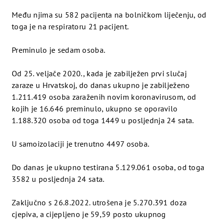
Među njima su 582 pacijenta na bolničkom liječenju, od
toga je na respiratoru 21 pacijent.
Preminulo je sedam osoba.
Od 25. veljače 2020., kada je zabilježen prvi slučaj
zaraze u Hrvatskoj, do danas ukupno je zabilježeno
1.211.419 osoba zaraženih novim koronavirusom, od
kojih je 16.646 preminulo, ukupno se oporavilo
1.188.320 osoba od toga 1449 u posljednja 24 sata.
U samoizolaciji je trenutno 4497 osoba.
Do danas je ukupno testirana 5.129.061 osoba, od toga
3582 u posljednja 24 sata.
Zaključno s 26.8.2022. utrošena je 5.270.391 doza
cjepiva, a cijepljeno je 59,59 posto ukupnog