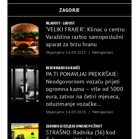
ZAGORJE
MLADOST - LUDOST
‘VELIKI FRAJER’: Klinac u centru
Varaždina razbio samoposlužni
aparat za brzu hranu
Objavljeno: 14.09.2025.
Metropolitan
NEKI NIKAKO DA NAUČE
PA TI PONAVLJAJ PREKRŠAJE:
Neodgovornom vozaču prijeti
ogromna kazna – više od 5000
eura, zatvor na četiri mjeseca,
oduzimanje vozačke…
Objavljeno: 14.09.2025.
Metropolitan
ZADOBIO JE OZLJEDE OPASNE PO ŽIVOT
STRAŠNO: Radnika (36) kod