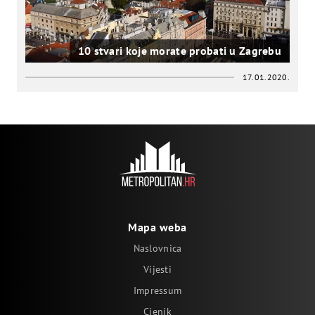
10 stvari koje morate probati u Zagrebu
17.01.2020.
Mapa weba
Naslovnica
Vijesti
Impressum
Cjenik