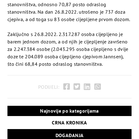
stanovništva, odnosno 70,87 posto odraslog
stanovništva. Na dan 26.8.2022. utrošeno je 737 doza
cjepiva, a od toga su 83 osobe cijepljene prvom dozom.
Zaključno s 26.8.2022. 2.317.287 osoba cijepljeno je
barem jednom dozom, a od njih je cijepljenje završeno
za 2.247.384 osobe (2.043.295 osoba cijepljeno s dvije
doze te 204.089 osoba cijepljeno cjepivom Jannsen),
što čini 68,84 posto odraslog stanovništva.
PODIJELI:
Najnovije po kategorijama
CRNA KRONIKA
DOGAĐANJA