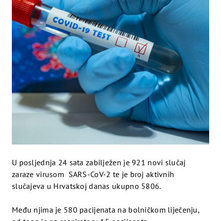
Tijekom igre bit će odabran slučajni simbol koji će se
pojaviti na svakom kolutu.
Važno je saznati koje su metode uplate i isplate
dostupne.
Kasino slot igre besplatne bez registracije
Slot Inspector Gadget Bonusi I Besplatne Vrtnje
Velika većina slotova u katalogu Oinsus nudi nevjerojatnih
117,649 načina za pobjedu.
Slot Gonzo S Quest Bonusi I Besplatne Vrtnje
Robin, jedan od stickmana, nije imao pojma, ali mislio je da će
se igrači dobro zabaviti bez obzira na sve.
Boo Casino Recenzija I Iskustva 2025
U posljednja 24 sata zabilježen je 921 novi slučaj
zaraze virusom SARS-CoV-2 te je broj aktivnih
slučajeva u Hrvatskoj danas ukupno 5806.
Među njima je 580 pacijenata na bolničkom liječenju,