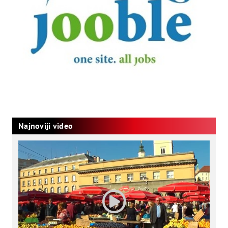
Najnoviji video