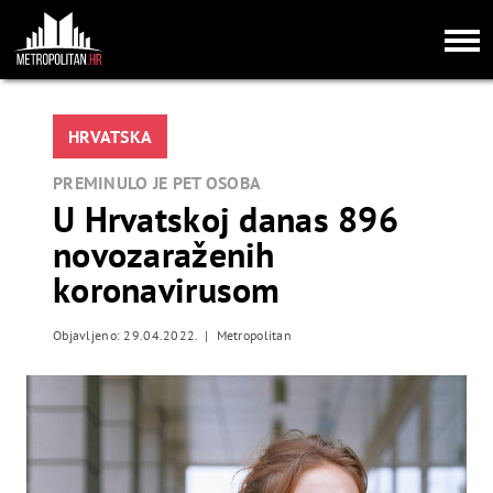
Virtualni rulet kasino igrajte besplatno
Besplatne Igre Poker Machine
: Naš je sustav upravo
pripremio popis najboljih internetskih kasino stranica
na kojima možete igrati pravi novac za pravi novac.
HRVATSKA
Casino Igre Rulet
- Bacanje tri ili više zlatnih simbola
PREMINULO JE PET OSOBA
raspršivanja tvori kombinaciju koja pokreće krug
U Hrvatskoj danas 896
besplatnih okretaja i daje igračima dodatne nagrade za
besplatne okrete za svaku dodatnu kombinaciju
novozaraženih
simbola raspršivanja koji se kotrljaju tijekom runde.
koronavirusom
Slot Wild Falls Bonusi I Besplatne Vrtnje
: Klasične utore
stvorili su ultra popularni programeri, kao i Novi na
Objavljeno: 29.04.2022.
Metropolitan
sceni.
Kasino besplatne automatske igre 2024
Slot 100 Super Hot Bonusi I Besplatne Vrtnje
Ako vam je potrebna bilo kakva pomoć tijekom vašeg