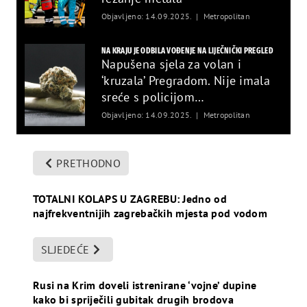
Objavljeno: 14.09.2025.
Metropolitan
NA KRAJU JE ODBILA VOĐENJE NA LIJEČNIČKI PREGLED
Napušena sjela za volan i
‘kruzala’ Pregradom. Nije imala
sreće s policijom…
Objavljeno: 14.09.2025.
Metropolitan
PRETHODNO
TOTALNI KOLAPS U ZAGREBU: Jedno od
najfrekventnijih zagrebačkih mjesta pod vodom
SLJEDEĆE
Rusi na Krim doveli istrenirane ‘vojne’ dupine
kako bi spriječili gubitak drugih brodova