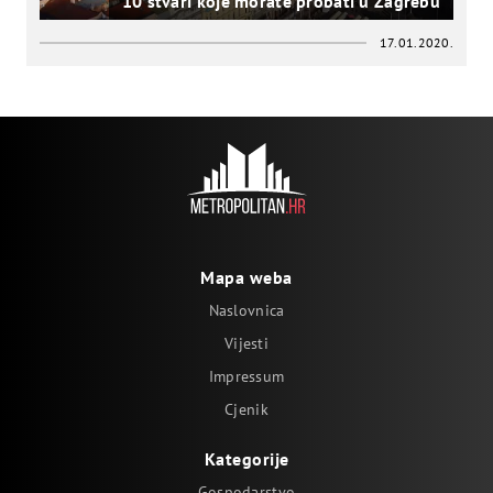
10 stvari koje morate probati u Zagrebu
17.01.2020.
Mapa weba
Naslovnica
Vijesti
Impressum
Cjenik
Kategorije
Gospodarstvo