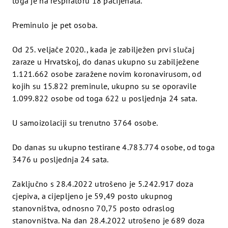
toga je na respiratoru 18 pacijenata.
Preminulo je pet osoba.
Od 25. veljače 2020., kada je zabilježen prvi slučaj
zaraze u Hrvatskoj, do danas ukupno su zabilježene
1.121.662 osobe zaražene novim koronavirusom, od
kojih su 15.822 preminule, ukupno su se oporavile
1.099.822 osobe od toga 622 u posljednja 24 sata.
U samoizolaciji su trenutno 3764 osobe.
Do danas su ukupno testirane 4.783.774 osobe, od toga
3476 u posljednja 24 sata.
Zaključno s 28.4.2022 utrošeno je 5.242.917 doza
cjepiva, a cijepljeno je 59,49 posto ukupnog
stanovništva, odnosno 70,75 posto odraslog
stanovništva. Na dan 28.4.2022 utrošeno je 689 doza