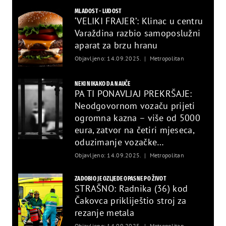
MLADOST - LUDOST
‘VELIKI FRAJER’: Klinac u centru
Varaždina razbio samoposlužni
aparat za brzu hranu
Objavljeno: 14.09.2025.
Metropolitan
NEKI NIKAKO DA NAUČE
PA TI PONAVLJAJ PREKRŠAJE:
Neodgovornom vozaču prijeti
ogromna kazna – više od 5000
eura, zatvor na četiri mjeseca,
oduzimanje vozačke…
Objavljeno: 14.09.2025.
Metropolitan
ZADOBIO JE OZLJEDE OPASNE PO ŽIVOT
STRAŠNO: Radnika (36) kod
Čakovca prikliještio stroj za
rezanje metala
Objavljeno: 14.09.2025.
Metropolitan