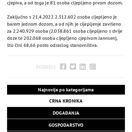
cjepiva, a od toga je 81 osoba cijepljeno prvom dozom.
Zaključno s 21.4.2022 2.312.602 osoba cijepljeno je
barem jednom dozom, a od njih je cijepljenje završeno
za 2.240.929 osoba (2.038.861 osoba cijepljeno s dvije
doze te 202.068 osoba cijepljeno cjepivom Jannsen),
što čini 68,66 posto odraslog stanovništva.
PODIJELI:
Najnovije po kategorijama
CRNA KRONIKA
DOGAĐANJA
GOSPODARSTVO