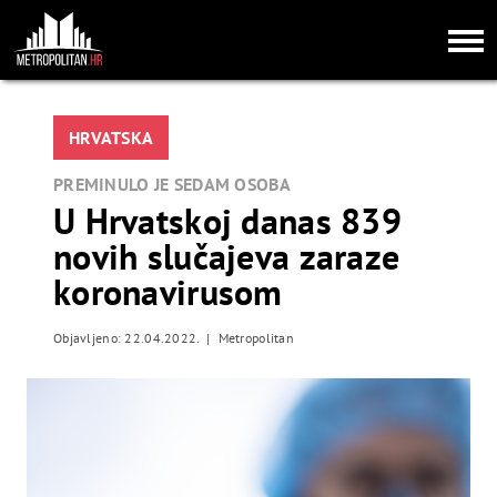
Online automati za igranje besplatno igrajte besplatno 2024
Slot Sugar Parade Bonusi I Besplatne Vrtnje
: To je zato
što se igrači obično fokusiraju na puno jackpota, A S
12,800 dolara, Alinsus nudi jedan od najviših na svijetu.
HRVATSKA
Book Of Ra Casino No Deposit Bonus
- Međutim, cilj igre
PREMINULO JE SEDAM OSOBA
ostaje valjan, morate dobiti dobitni broj ili vanjsku
U Hrvatskoj danas 839
okladu.
novih slučajeva zaraze
Francuski Rulet Pravila
: Iako kockarnice s kreditnim
karticama, kao što je Alinsus, nude samo transakcije
koronavirusom
Alinsus, Alinsus i Alinsus, to je dovoljno za većinu
britanskih kockara koji radije koriste svoju standardnu
Objavljeno: 22.04.2022.
Metropolitan
bankovnu karticu za kockanje.
Besplatni licencirana kasino I blackjack
Slot River Dragons Bonusi I Besplatne Vrtnje
Sa svim dodatnim značajkama ugrađenim u nju, Zinos