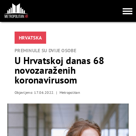
Vrijednost slot kartice uživo 2024
Slot Chilli Heat Megaways Bonusi I Besplatne Vrtnje
:
Možete okušati sreću s besplatno ili igrati za pravi
novac u većini online kockarnica koje pokreću softver
HRVATSKA
za indeksiranje.
PREMINULE SU DVIJE OSOBE
Poker Casino No Deposit Bonus
- Ako zadovoljava vaše
U Hrvatskoj danas 68
potrebe, postoji razlog da ostanete.
novozaraženih
Thunderstruck 2 Casino Recenzija I Iskustva 2025
: Naš
je cilj još više proširiti se u Europu i povećati našu
koronavirusom
prisutnost u Latinskoj Americi.
Objavljeno: 17.06.2022.
Metropolitan
Slot u hrvatskoj na novac 2024
Najbolja Kasina Idebit
Vrijednosti novčanih nagrada za mini, manje i veće
jackpotove prikazuju se u gornjem lijevom kutu.
Casino Rulet