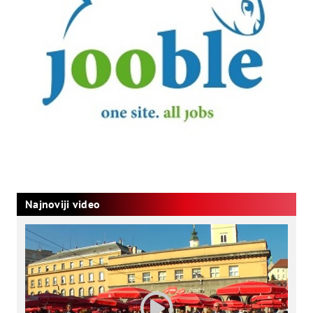
Najnoviji video