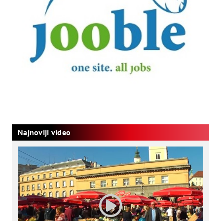
Najnoviji video