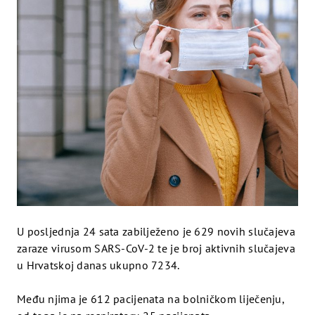
vodeće lige.
Fresh Casino No Deposit Bonus
Kako bi spriječili kontinuirano Kockanje, internetska
kockarnica uvijek savjetuje igrače da se uključe u
odgovorno kockanje.
U ovom bonus utoru na kocki su i množitelji sa slikom
divlje zdjele žitarica.
Savjeti za kasino online s novcem 2024
Red Tiger Casino Igre Recenzija
Korištenjem inin ina izvršavate plaćanja u igurnom
internetkom bankarkom okruženju koje pruža vaša banka.
Rogue Casino Igre Recenzija
U posljednja 24 sata zabilježeno je 629 novih slučajeva
Tema oceana dobro je predstavljena na bubnjevima sa
zaraze virusom SARS-CoV-2 te je broj aktivnih slučajeva
simbolima koji će vam pomoći da osjetite igru, s ovom divnom
u Hrvatskoj danas ukupno 7234.
sirenom, jezivim jedrilicom koja sanja o susretu s sirenom.
Tsi Casino 50 Free Spins
Među njima je 612 pacijenata na bolničkom liječenju,