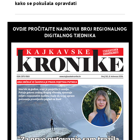
kako se pokušala opravdati
OVDJE PROČITAJTE NAJNOVIJI BROJ REGIONALNOG
DIGITALNOG TJEDNIKA