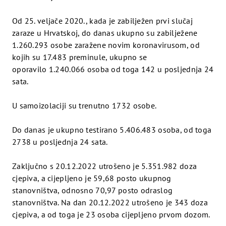
Od 25. veljače 2020., kada je zabilježen prvi slučaj
zaraze u Hrvatskoj, do danas ukupno su zabilježene
1.260.293 osobe zaražene novim koronavirusom, od
kojih su 17.483 preminule, ukupno se
oporavilo 1.240.066 osoba od toga 142 u posljednja 24
sata.
U samoizolaciji su trenutno 1732 osobe.
Do danas je ukupno testirano 5.406.483 osoba, od toga
2738 u posljednja 24 sata.
Zaključno s 20.12.2022 utrošeno je 5.351.982 doza
cjepiva, a cijepljeno je 59,68 posto ukupnog
stanovništva, odnosno 70,97 posto odraslog
stanovništva. Na dan 20.12.2022 utrošeno je 343 doza
cjepiva, a od toga je 23 osoba cijepljeno prvom dozom.