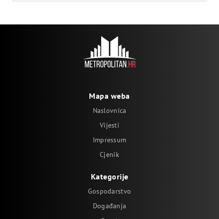
Mapa weba
Naslovnica
Vijesti
Impressum
Cjenik
Kategorije
Gospodarstvo
Događanja