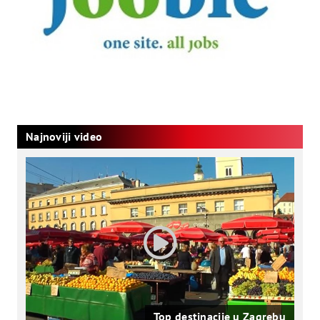
Najnoviji video
Top destinacije u Zagrebu