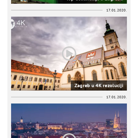
17.01.2020.
Zagreb u 4K rezoluciji
17.01.2020.