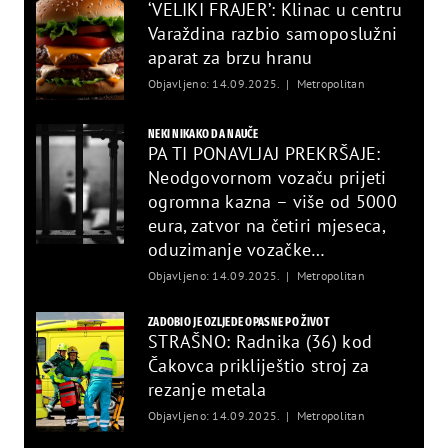
‘VELIKI FRAJER’: Klinac u centru
Varaždina razbio samoposlužni
aparat za brzu hranu
Objavljeno: 14.09.2025.
Metropolitan
NEKI NIKAKO DA NAUČE
PA TI PONAVLJAJ PREKRŠAJE:
Neodgovornom vozaču prijeti
ogromna kazna – više od 5000
eura, zatvor na četiri mjeseca,
oduzimanje vozačke…
Objavljeno: 14.09.2025.
Metropolitan
ZADOBIO JE OZLJEDE OPASNE PO ŽIVOT
STRAŠNO: Radnika (36) kod
Čakovca prikliještio stroj za
rezanje metala
Objavljeno: 14.09.2025.
Metropolitan