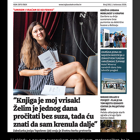
U skladu s novom europskom regulativom, metropolitan.hr je