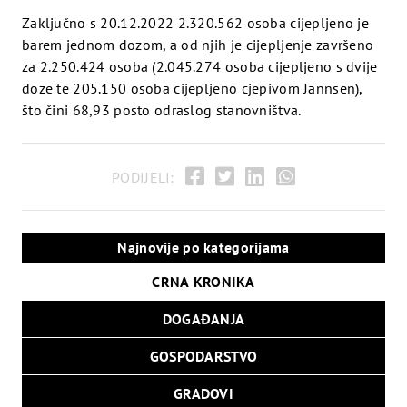
Zaključno s 20.12.2022 2.320.562 osoba cijepljeno je
barem jednom dozom, a od njih je cijepljenje završeno
za 2.250.424 osoba (2.045.274 osoba cijepljeno s dvije
doze te 205.150 osoba cijepljeno cjepivom Jannsen),
što čini 68,93 posto odraslog stanovništva.
PODIJELI:
Najnovije po kategorijama
CRNA KRONIKA
DOGAĐANJA
GOSPODARSTVO
GRADOVI