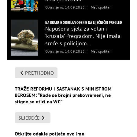
Objavljeno: 14.09.2025.
Metropolitan
NA KRAJU JE ODBILA VOĐENJE NA LIJEČNIČKI PREGLED
Napušena sjela za volan i
‘kruzala’ Pregradom. Nije imala
sreće s policijom…
Objavljeno: 14.09.2025.
Metropolitan
PRETHODNO
TRAŽE REFORMU I SASTANAK S MINISTROM
BEROŠEM: “Rade se brojni prekovremeni, ne
stigne se otići na WC”
SLJEDEĆE
Otkrijte odakle potječe ovo ime