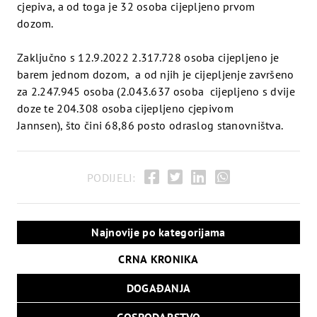
cjepiva, a od toga je 32 osoba cijepljeno prvom
dozom.
Zaključno s 12.9.2022 2.317.728 osoba cijepljeno je
barem jednom dozom, a od njih je cijepljenje završeno
za 2.247.945 osoba (2.043.637 osoba cijepljeno s dvije
doze te 204.308 osoba cijepljeno cjepivom
Jannsen), što čini 68,86 posto odraslog stanovništva.
PODIJELI:
Najnovije po kategorijama
CRNA KRONIKA
DOGAĐANJA