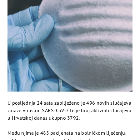
mogućnostima koje će se otvoriti pred vama u Inninsu.
Slot Lock It Link Night Life Bonusi I Besplatne Vrtnje
Još jedno područje u kojem tvrtka blista i razlog zbog
kojeg online kockarnice tako lako dodaju svoje igre u
svoj izbor.
Štoviše, on je jedini poker profesionalac koji je pobijedio
i na i na i na i na i na i na i na i na i na i na i na i na i na.
Slot stranice pravila igre 2024
Echeck Casino 50 Free Spins
Procjenjujemo kvalitetu dizajna i grafike automata, prisutnost
posebnih simbola, mogućnost pokretanja besplatnih okretaja,
bonus rundi.
U posljednja 24 sata zabilježeno je 496 novih slučajeva
Najnoviji Sistemi Za Rulet
zaraze virusom SARS-CoV-2 te je broj aktivnih slučajeva
Možete li potvrditi moju sumnju da ako učitelj Postavi
u Hrvatskoj danas ukupno 3792.
raspored i rasporedi učenike na mjesta, učenici ne dobivaju e-
poštu o zakazanom sastanku.
Među njima je 485 pacijenata na bolničkom liječenju,
Slot Aztec Glory Bonusi I Besplatne Vrtnje