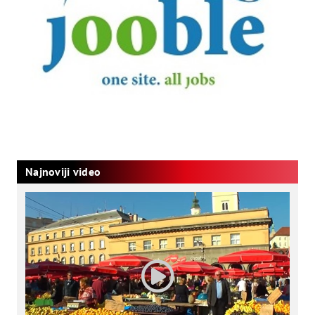
Najnoviji video