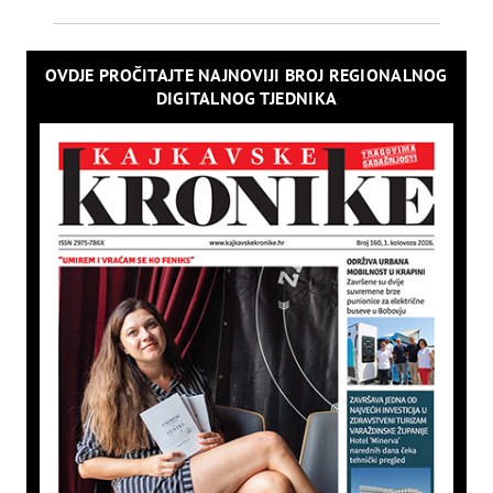
OVDJE PROČITAJTE NAJNOVIJI BROJ REGIONALNOG
DIGITALNOG TJEDNIKA