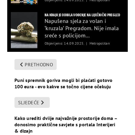
NA KRAJU JE ODBILA VOĐENJE NA LIJEČNIČKI PREGLED
Napušena sjela za volan i
‘kruzala’ Pregradom. Nije imala
sreće s policijom…
Objavljeno: 14.09.2025.
Metropolitan
PRETHODNO
Puni spremnik goriva mogli bi plaćati gotovo
100 eura - evo kakve se točno cijene očekuju
SLJEDEĆE
Kako urediti dviije najvažnije prostorije doma –
donosimo praktične savjete s portala Interijeri
& dizajn