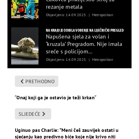
rezanje metala
Objavljeno: 14.09.2025.
Metropolitan
NA KRAJU JE ODBILA VOĐENJE NA LIJEČNIČKI PREGLED
Napušena sjela za volan i
‘kruzala’ Pregradom. Nije imala
sreće s policijom…
Objavljeno: 14.09.2025.
Metropolitan
PRETHODNO
˝Onaj koji ga je ostavio je teži krkan˝
SLJEDEĆE
Uginuo pas Charlie: “Meni češ zauvijek ostati u
sjećanju kao predivno biće koje nije krivo niti