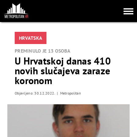
Automati za uživanje na internetu 2024
Slot Danger High Voltage Bonusi I Besplatne Vrtnje
: To
našim studentima pruža brojne mogućnosti širom
zemlje, a mi neumorno radimo na tome da stalno
HRVATSKA
dodajemo nova Sveučilišta.
PREMINULO JE 13 OSOBA
Slots Palace Casino Recenzija I Iskustva 2025
- U
U Hrvatskoj danas 410
svakom slučaju, brza komunikacija i korisne povratne
informacije od službi za korisnike su od vitalnog
novih slučajeva zaraze
značaja.
koronom
Kako Koristiti Apcopay Za Online Casino U Hrvatskoj
:
Ove besplatne okretaje možete koristiti 30 puta.
Objavljeno: 30.12.2022.
Metropolitan
Rezultati bingoblackjack igraće karte 2024
Slot Jewel Scarabs Bonusi I Besplatne Vrtnje
Nezavisna agencija nadgleda sve igre u Inninsu kako bi
potvrdila da su rezultati igara slučajni.