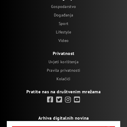
Gospodarstvo
Događanja
Sport
Lifestyle
Video
Privatnost
Uvjeti korištenja
Pravila privatnosti
Kolačići
Pratite nas na društvenim mrežama
Arhiva digitalnih novina