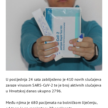
Igre Kasino Hrvatske
Ovo nije naša omiljena licenca za kockanje, niti je
najpouzdanija licenca za daljinsko Kockanje, jer je
igračima prilično teško dobiti pomoć ako se pojave
problemi.
Samo otvorite odjeljak za jedan od njih i pronaći ćete
tablice s različitim pravilima i ograničenjima.
Igrice za kockanje
Najbolja Kasina Vcreditos
Nema značajnih strahova kada je u pitanju inovativna
arhitektura internetske stranice inninis.
Slot Golden Ticket Bonusi I Besplatne Vrtnje
U posljednja 24 sata zabilježeno je 410 novih slučajeva
S druge strane, postoje internetski operateri koji pružaju
zaraze virusom SARS-CoV-2 te je broj aktivnih slučajeva
usluge internetskog kasina, pružajući vam pristup najnovijim
u Hrvatskoj danas ukupno 2796.
casino igrama.
Slot Hyper Burst Bonusi I Besplatne Vrtnje
Među njima je 680 pacijenata na bolničkom liječenju,