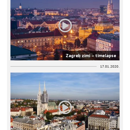
Zagreb zimi – timelapse
17.01.2020.