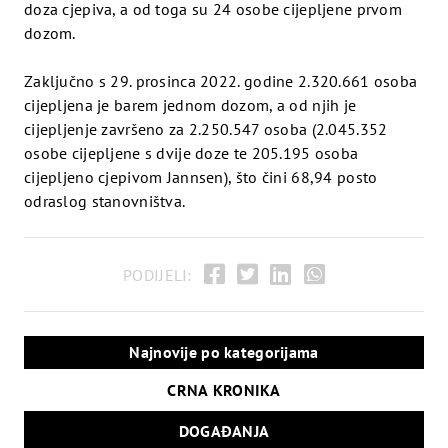
doza cjepiva, a od toga su 24 osobe cijepljene prvom
dozom.
Zaključno s 29. prosinca 2022. godine 2.320.661 osoba
cijepljena je barem jednom dozom, a od njih je
cijepljenje završeno za 2.250.547 osoba (2.045.352
osobe cijepljene s dvije doze te 205.195 osoba
cijepljeno cjepivom Jannsen), što čini 68,94 posto
odraslog stanovništva.
PODIJELI:
Najnovije po kategorijama
CRNA KRONIKA
DOGAĐANJA