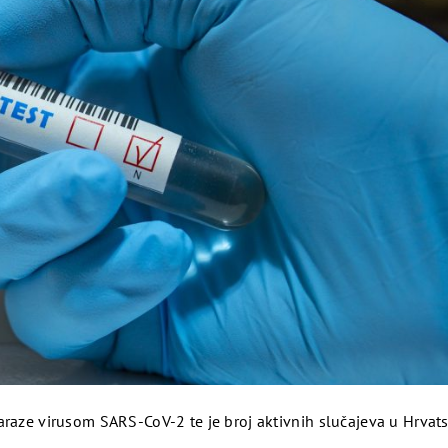
n za upoznavanje kuhara ovih restorana i učenje nekih njihovih p
 za vaš uređaj.
araze virusom SARS-CoV-2 te je broj aktivnih slučajeva u Hrvat