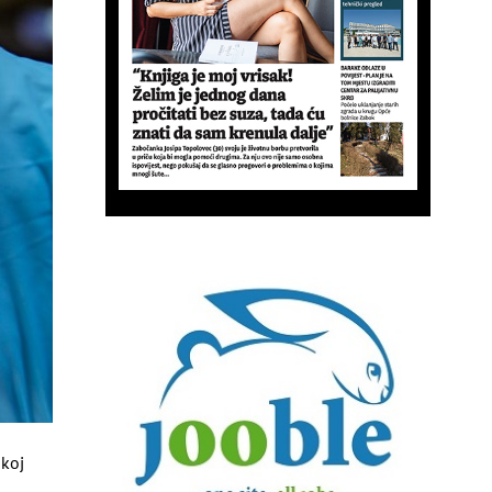
osebnih kulinarskih tajni.
skoj