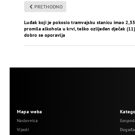
PRETHODNO
Luđak koji je pokosio tramvajsku stanicu imao 2,3
promila alkohola u krvi, teško ozlijeđen dječak (11
dobro se oporavlja
Mapa weba
Katego
Naslovnica
Gospod
Vijesti
Događa