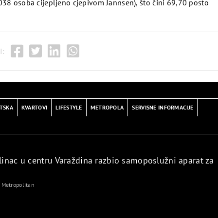
038 osoba cijepljeno cjepivom Jannsen), što čini 69,70 posto
I:
TSKA
KVARTOVI
LIFESTYLE
METROPOLA
SERVISNE INFORMACIJE
Klinac u centru Varaždina razbio samoposlužni aparat za
Metropolitan