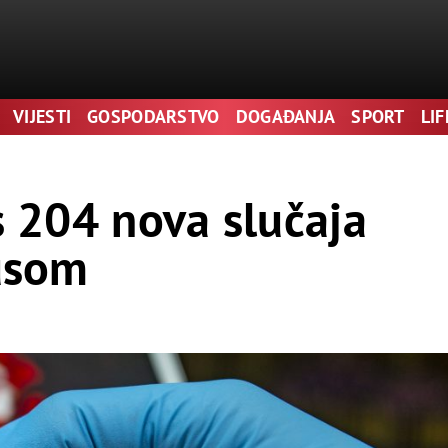
dobivate značajku besplatnih okretaja, jer razine 2 i 3 u veliko
VIJESTI
GOSPODARSTVO
DOGAĐANJA
SPORT
LI
azumijete da je moguće da ćete izgubiti dio ili sav novac koji ste
 Spiderman, Call of Duty 4, Cluedo pa čak i The Price is Right.
 204 nova slučaja
line 2024
usom
da već se bore za stvaranje vlastitog potencijalnog kasina.
ratiti pravdu na Divlji zapad.
2024