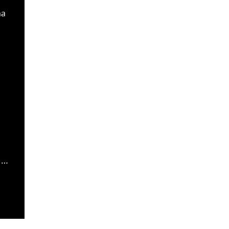
na
m…