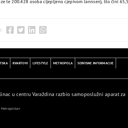
ze te 200.428 osoba cijepljeno cjepivom Jannsen), što čini 65,
I:
TSKA
KVARTOVI
LIFESTYLE
METROPOLA
SERVISNE INFORMACIJE
Klinac u centru Varaždina razbio samoposlužni aparat za
Metropolitan