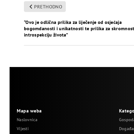
PRETHODNO
“Ovo je odlična prilika za liječenje od osjećaja
bogomdanosti i unikatnosti te prilika za skromnost
introspekciju života”
Mapa weba
Katego
Naslovnica
Gospod
Vijesti
Događa