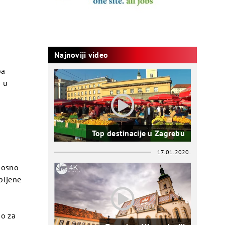
Najnoviji video
ba
 u
Top destinacije u Zagrebu
17.01.2020.
dnosno
pljene
no za