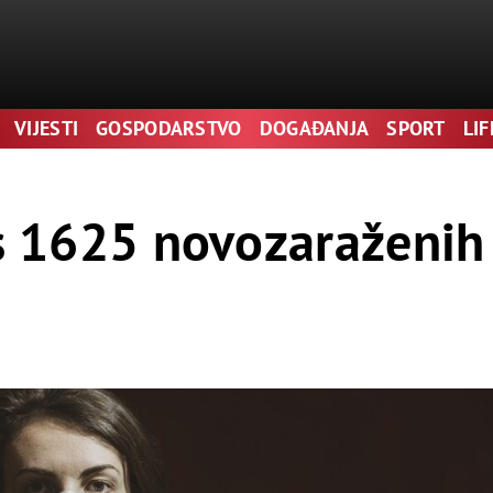
acije, kao i izbor broja linija (od 1 do 10) i kovanica (od 1 do 1
VIJESTI
GOSPODARSTVO
DOGAĐANJA
SPORT
LI
ih okretaja, koja se pokreće kada se tri simbola totema vuka kot
jelu igru.
s 1625 novozaraženih
aljujući svim prednostima koje nudi.
tavnim činjenicama koje su zabilježene i lako identificirane k