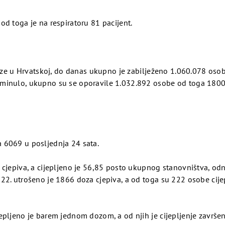
d toga je na respiratoru 81 pacijent.
araze u Hrvatskoj, do danas ukupno je zabilježeno 1.060.078 oso
eminulo, ukupno su se oporavile 1.032.892 osobe od toga 1800
 6069 u posljednja 24 sata.
 cjepiva, a cijepljeno je 56,85 posto ukupnog stanovništva, o
22. utrošeno je 1866 doza cjepiva, a od toga su 222 osobe cije
epljeno je barem jednom dozom, a od njih je cijepljenje završe