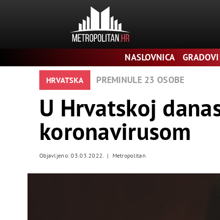
Keno igrati jackpot
Wazdan Casino Igre Recenzija
: Ispod su postavke i inform
Pretraga
NASLOVNICA
GRADOVI
Keno Dobici
- Da biste pokrenuli bonus značajku besplatn
okretaja.
PREMINULE 23 OSOBE
HRVATSKA
Unibet Casino No Deposit Bonus
: Nora mora proći kroz ci
U Hrvatskoj dana
Najbolji live slot igrati 2024
koronavirusom
Slot Triple Monkey Bonusi I Besplatne Vrtnje
Ovisno o vašoj razini, pogodnosti uključuju.
Objavljeno: 03.03.2022.
Metropolitan
Paysafacard Casino No Deposit Bonus
Jedan od najčešće korištenih e-novčanika je Alinsus zahv
Prevarili su me da dobijem više novca lažući me o jednos
Besplatni rulet bonus