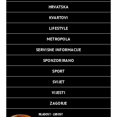
HRVATSKA
KVARTOVI
LIFESTYLE
METROPOLA
SERVISNE INFORMACIJE
SPONZORIRANO
SPORT
SVIJET
VIJESTI
ZAGORJE
MLADOST - LUDOST