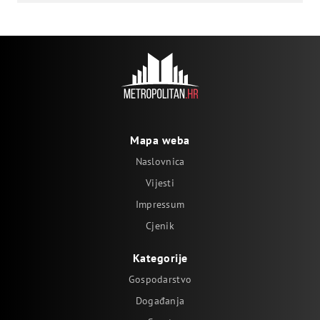
Mapa weba
Naslovnica
Vijesti
Impressum
Cjenik
Kategorije
Gospodarstvo
Događanja