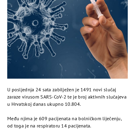
Igrati rulet s kasino kockanje 2024
Cezar Casino No Deposit Bonus
Dakle, što slijedi.
Cezar Casino Recenzija I Iskustva 2025
Samo novi igrači koji uplaćuju svoj prvi depozit mogu
iskoristiti ovu promociju.
Slot True Gift Redemption Bonusi I Besplatne Vrtnje
U posljednja 24 sata zabilježen je 1491 novi slučaj
zaraze virusom SARS-CoV-2 te je broj aktivnih slučajeva
u Hrvatskoj danas ukupno 10.804.
Među njima je 609 pacijenata na bolničkom liječenju,
od toga je na respiratoru 14 pacijenata.