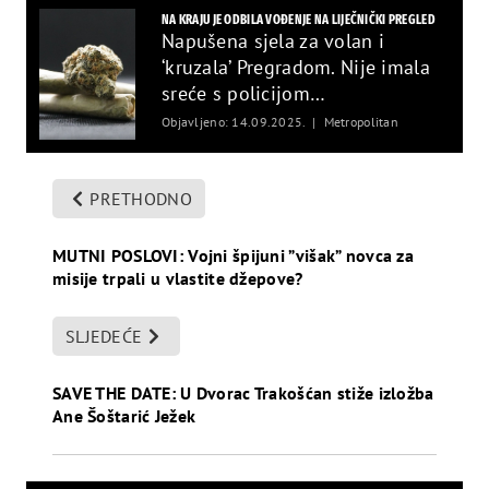
NA KRAJU JE ODBILA VOĐENJE NA LIJEČNIČKI PREGLED
Napušena sjela za volan i
‘kruzala’ Pregradom. Nije imala
sreće s policijom…
Objavljeno: 14.09.2025.
Metropolitan
PRETHODNO
MUTNI POSLOVI: Vojni špijuni ”višak” novca za
misije trpali u vlastite džepove?
SLJEDEĆE
SAVE THE DATE: U Dvorac Trakošćan stiže izložba
Ane Šoštarić Ježek