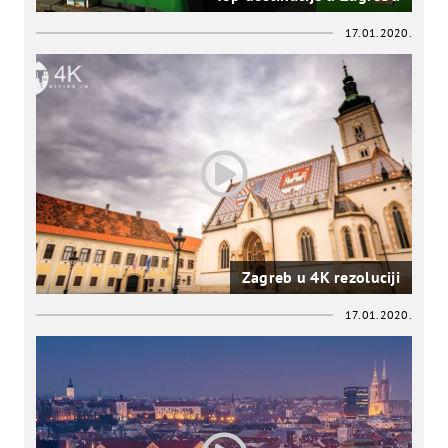
17.01.2020.
Zagreb u 4K rezoluciji
17.01.2020.