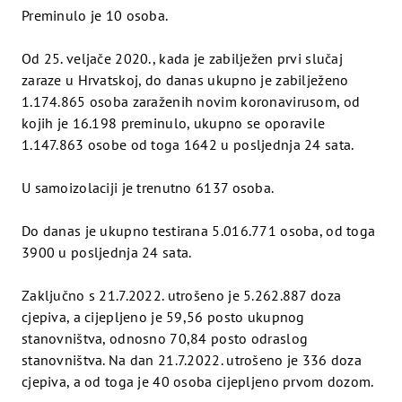
Preminulo je 10 osoba.
Od 25. veljače 2020., kada je zabilježen prvi slučaj
zaraze u Hrvatskoj, do danas ukupno je zabilježeno
1.174.865 osoba zaraženih novim koronavirusom, od
kojih je 16.198 preminulo, ukupno se oporavile
1.147.863 osobe od toga 1642 u posljednja 24 sata.
U samoizolaciji je trenutno 6137 osoba.
Do danas je ukupno testirana 5.016.771 osoba, od toga
3900 u posljednja 24 sata.
Zaključno s 21.7.2022. utrošeno je 5.262.887 doza
cjepiva, a cijepljeno je 59,56 posto ukupnog
stanovništva, odnosno 70,84 posto odraslog
stanovništva. Na dan 21.7.2022. utrošeno je 336 doza
cjepiva, a od toga je 40 osoba cijepljeno prvom dozom.