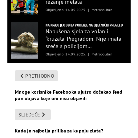
rezanje metala
Objavljeno: 14.09.2025.
Metropolitan
NA KRAJU JE ODBILA VOĐENJE NA LIJEČNIČKI PREGLED
Napušena sjela za volan i
‘kruzala’ Pregradom. Nije imala
sreće s policijom…
Objavljeno: 14.09.2025.
Metropolitan
PRETHODNO
Mnoge korisnike Facebooka ujutro dočekao feed
pun objava koje oni nisu objavili
SLJEDEĆE
Kada je najbolja prilika za kupnju zlata?