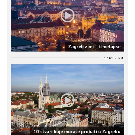
Zagreb zimi – timelapse
17.01.2020.
10 stvari koje morate probati u Zagrebu