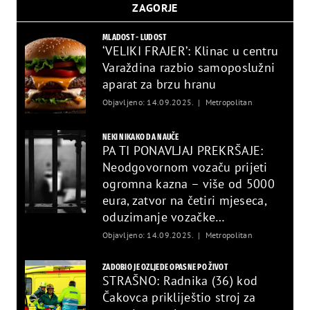
ZAGORJE
MLADOST - LUDOST
‘VELIKI FRAJER’: Klinac u centru
Varaždina razbio samoposlužni
aparat za brzu hranu
Objavljeno: 14.09.2025.
Metropolitan
NEKI NIKAKO DA NAUČE
PA TI PONAVLJAJ PREKRŠAJE:
Neodgovornom vozaču prijeti
ogromna kazna – više od 5000
eura, zatvor na četiri mjeseca,
oduzimanje vozačke…
Objavljeno: 14.09.2025.
Metropolitan
ZADOBIO JE OZLJEDE OPASNE PO ŽIVOT
STRAŠNO: Radnika (36) kod
Čakovca prikliještio stroj za