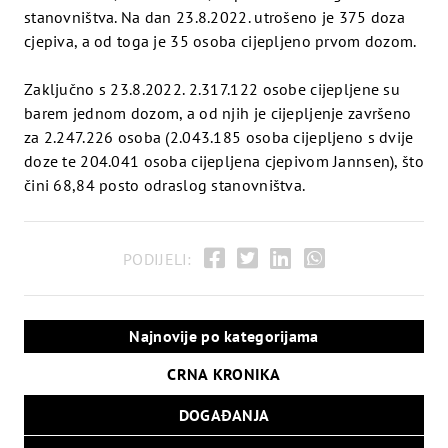
stanovništva. Na dan 23.8.2022. utrošeno je 375 doza
cjepiva, a od toga je 35 osoba cijepljeno prvom dozom.
Zaključno s 23.8.2022. 2.317.122 osobe cijepljene su
barem jednom dozom, a od njih je cijepljenje završeno
za 2.247.226 osoba (2.043.185 osoba cijepljeno s dvije
doze te 204.041 osoba cijepljena cjepivom Jannsen), što
čini 68,84 posto odraslog stanovništva.
PODIJELI:
Najnovije po kategorijama
CRNA KRONIKA
DOGAĐANJA