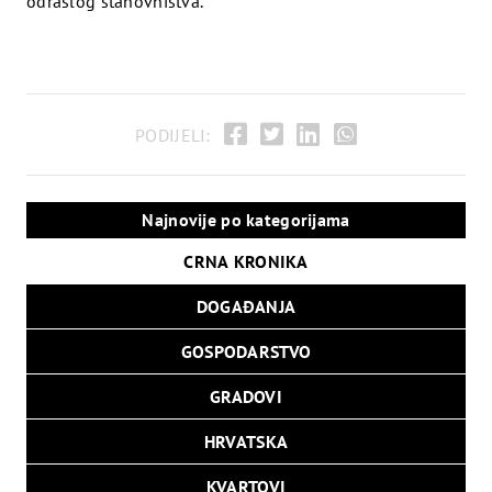
odraslog stanovništva.
PODIJELI:
Najnovije po kategorijama
CRNA KRONIKA
DOGAĐANJA
GOSPODARSTVO
GRADOVI
HRVATSKA
KVARTOVI