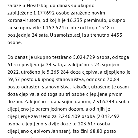
zaraze u Hrvatskoj, do danas su ukupno
zabilježene 1.177.692 osobe zaražene novim
koronavirusom, od kojih je 16.235 preminulo, ukupno
su se oporavile 1.152.624 osobe od toga 1548 u
posljednja 24 sata. U samoizolaciji su trenutno 4433
osobe.
Do danas je ukupno testirano 5.024.729 osoba, od toga
615 u posljednja 24 sata, a zaključno s 24. srpnjem
2022. utrošeno je 5.263.284 doza cjepiva, a cijepljeno je
59,57 posto ukupnog stanovništva, odnosno 70,84
posto odraslog stanovništva. Također, utrošeno je osam
doza cjepiva, a od toga su tri osobe cijepljene prvom
dozom. Zaključno s današnjim danom, 2.316.244 osoba
cijepljeno je barem jednom dozom, a od njih je
cijepljenje završeno za 2.246.109 osoba (2.042.492
osoba cijepljeno s dvije doze te 203.617 osoba
cijepljeno cjepivom Jannsen), što čini 68,80 posto