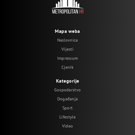
Mapa weba
Naslovnica
Vijesti
Impressum
Cjenik
Kategorije
Gospodarstvo
Događanja
Sport
Lifestyle
Video