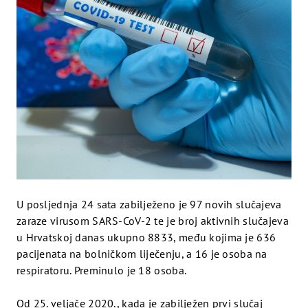
koda i promotivnog koda, zapravo ih nema.
Simboli, Glazba i tema savršeno se uklapaju i tu imate
priliku postati multimilijunaš.
Spin igre bez registracije bez prijave 2024
Gday Casino Recenzija I Iskustva 2025
Još je bolja činjenica da se tijekom besplatnih okretaja svaki
dobitak koji igrač kasina dobije množi s 5.
Slot Oasis Riches Diamond Bonusi I Besplatne Vrtnje
Nikada prije nije bilo toliko igara kao sada, nakon pojave
automata za igre na sreću.
U posljednja 24 sata zabilježeno je 97 novih slučajeva
Woo Casino 50 Free Spins
zaraze virusom SARS-CoV-2 te je broj aktivnih slučajeva
u Hrvatskoj danas ukupno 8833, među kojima je 636
pacijenata na bolničkom liječenju, a 16 je osoba na
respiratoru. Preminulo je 18 osoba.
Od 25. veljače 2020., kada je zabilježen prvi slučaj