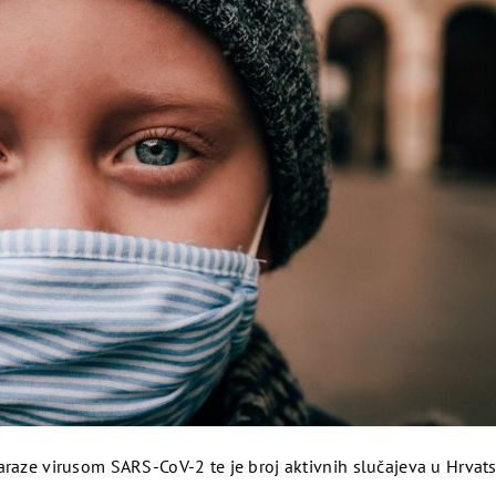
araze virusom SARS-CoV-2 te je broj aktivnih slučajeva u Hrvat