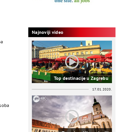
Najnoviji video
ba
Top destinacije u Zagrebu
17.01.2020.
osoba