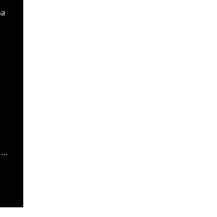
na
m…