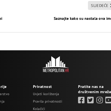
SLJEDEĆE
bi
Saznajte kako su nastala ova i
rije
Privatnost
Pratite nas na
društvenim mrež
arstvo
Uvjeti korištenja
nja
Pravila privatnosti
Kolačići