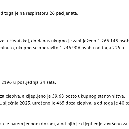
d toga je na respiratoru 26 pacijenata.
araze u Hrvatskoj, do danas ukupno je zabilježeno 1.266.148 oso
eminulo, ukupno se oporavilo 1.246.906 osoba od toga 225 u
 2196 u posljednja 24 sata.
za cjepiva, a cijepljeno je 59,68 posto ukupnog stanovništva,
 siječnja 2023. utrošeno je 465 doza cjepiva, a od toga je 40 
eno je barem jednom dozom, a od njih je cijepljenje završeno za