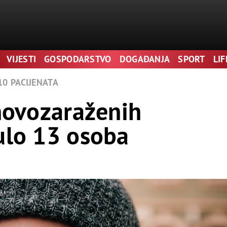
m varijancom i velikim mogućnostima za pobjedu, pogotovo ako 
VIJESTI
GOSPODARSTVO
DOGAĐANJA
SPORT
LI
aja daje vam 7 do 20 besplatnih okretaja.
 vesele, a igra je popraćena prilično veselim soundtrackom koji 
10 PACIJENATA
novozaraženih
esplatno 2024
ulo 13 osoba
 ili Inninsom, a odgovor će biti vrlo brz.
nete igrati svoje omiljene igre gotovo odmah.
u su među najsigurnijim i najpopularnijim na tržištu.
 2024