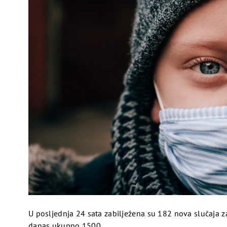
Slot Santa S Factory Bonusi I Besplatne Vrtnje
Nažalost, na Filipinima nema legalnih verzija igre.
Poker Igrice
Sada kada ste postavili svoj račun, bit ćete spremni za polog.
Poker Ruke
U posljednja 24 sata zabilježena su 182 nova slučaja z
danas ukupno 1500.