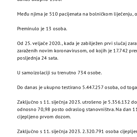
Među njima je 510 pacijenata na bolničkom liječenju, o
Preminulo je 13 osoba.
Od 25. veljače 2020., kada je zabilježen prvi slučaj z
zaraženih novim koronavirusom, od kojih je 17.742 pr
posljednja 24 sata.
Pogledaj
U samoizolaciji su trenutno 734 osobe.
video
Do danas je ukupno testirano 5.447.257 osoba, od toga
Zaključno s 11. siječnja 2023. utrošeno je 5.356.132 do
odnosno 70,98 posto odraslog stanovništva. Na dan 11.
Pogledaj
cijepljeno prvom dozom.
Zaključno s 11. siječnja 2023. 2.320.791 osoba cijeplj