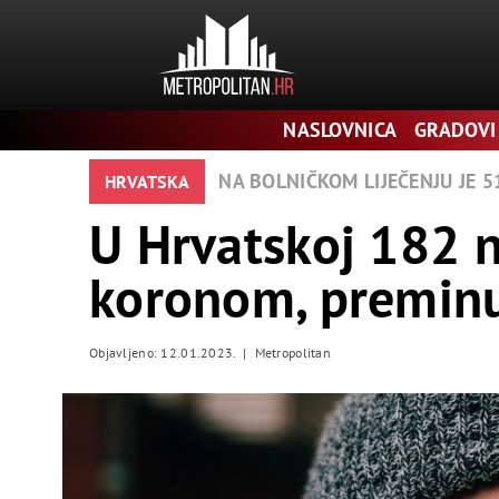
Kockarski rulet uz bonus 2024
Koju Igru Igrati Na Slot Mašinama
: To je igra s veliko
Pretraga
NASLOVNICA
GRADOVI
Kako Igrati Poker Na Internetu
- Sadnja besplatnih okret
Neterapay Casino No Deposit Bonus
: Boje su svijetle i
NA BOLNIČKOM LIJEČENJU JE 5
HRVATSKA
U Hrvatskoj 182 
Kockanje su svi besplatni trikovi igrajte b
koronom, premin
Rulet Sigurna Zarada
Ovaj se tim može kontaktirati telefonom, e-poštom, chatom
Kako Koristiti Pay4fun Za Online Casino U Hrvatskoj
Objavljeno: 12.01.2023.
Metropolitan
Volimo Online Casino Inninsus jer vam omogućuju da poč
Međutim, mjesta za casino i casino slotovi za igre na sreć
Pošteni rulet bez depozita kako pobijediti