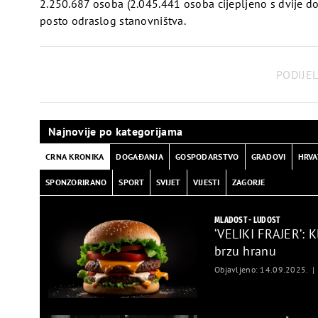
video
2.250.687 osoba (2.045.441 osoba cijepljeno s dvije do
posto odraslog stanovništva.
PODIJEL
Pogledaj
Najnovije po kategorijama
video
CRNA KRONIKA
DOGAĐANJA
GOSPODARSTVO
GRADOVI
HRVA
SPONZORIRANO
SPORT
SVIJET
VIJESTI
ZAGORJE
Pogledaj
MLADOST - LUDOST
‘VELIKI FRAJER’: 
brzu hranu
video
Objavljeno: 14.09.2025.