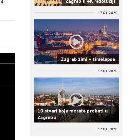
Zagreb u 4K rezoluciji
94
17.01.2020.
Zagreb zimi – timelapse
17.01.2020.
10 stvari koje morate probati u
Zagrebu
17.01.2020.