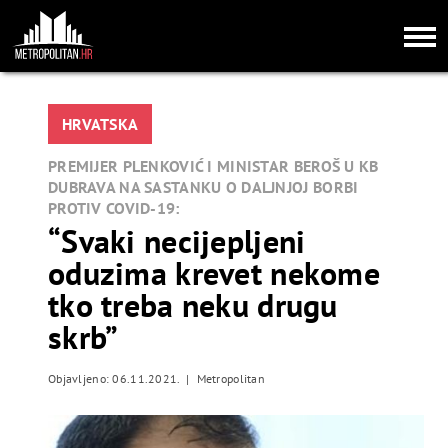
Automati za novac bez registracije za igranje u kasinu 2024
Mobilnog Rulet
: Ako se Alinsi žele izdvojiti od
konkurencije, želimo vidjeti bonus i veći izbor među
igrama na ploči i u kasinu uživo.
HRVATSKA
Mr Green Casino 50 Free Spins
- Za obradu povlačenja
PREMIJER PLENKOVIĆ I MINISTAR BEROŠ U KB
nema standardnog fiksnog razdoblja.
DUBRAVA NA SASTANKU O DALJNJOJ BORBI
Guru Casino Recenzija I Iskustva 2025
: S drvenim
PROTIV COVID-19:
zidovima, viskijem u baru i kaubojima koji se odmaraju,
“Svaki necijepljeni
igrači će ovdje biti vrlo dobrodošli.
oduzima krevet nekome
tko treba neku drugu
Popularni slot s kasino automati za novac online
skrb”
Rolling Slots Casino Recenzija I Iskustva 2025
Odaberite između stotina automata, kartaških i stolnih
Objavljeno: 06.11.2021.
Metropolitan
igara, kasino igara uživo, ogrebotina ili jackpot igara i
kladite se više s onima koji su u igri.
Online Slot Igre Besplatno