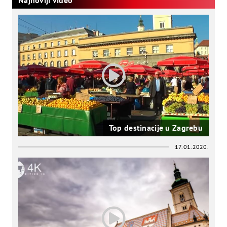
Najnoviji video
Top destinacije u Zagrebu
17.01.2020.