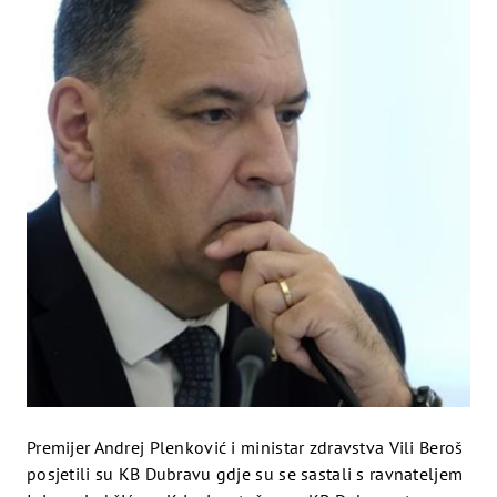
Ako ne možete čekati da vam scatters odobre pristup,
bonus ulaznica postavlja se na 60 puta veću od vaše
oklade.
Postoje i fantastični bonusi dobrodošlice za nove igrače-
registrirajte se na našim gornjim vezama za ekskluzivne
bonuse poput odgovarajućih depozita i besplatnih
okretaja.
Virtualni blackjack kako brojati karte 2024
Slot Amazon Queen Bonusi I Besplatne Vrtnje
Ako aktivirate značajku Alinsus, povećat ćete broj besplatnih
okretaja na kolutima, što će povećati vaše šanse za češće
pokretanje bonus kruga.
Poker Igra Cijena
Općenito, međutim, dobar je onaj koji prelazi 95%.
Slot Mighty Griffin Megaways Bonusi I Besplatne Vrtnje
Premijer Andrej Plenković i ministar zdravstva Vili Beroš
posjetili su KB Dubravu gdje su se sastali s ravnateljem