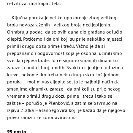
četvrti val ima kapaciteta.
– Ključna poruka je veliko upozorenje zbog velikog
broja novozaraženih i velikog broja necijepljenih.
Ohrabruju podaci da se ovih dana dio građana odlučio
cijepiti. Potičemo i da oni koji su prije nekoliko mjeseci
primili drugu dozu prime i treću. Važno je da si
prepoznamo i odgovornost koja je osobna, učinili smo
sve da cjepiva bude. To će sigurno smanjiti dinamiku
zaraze, a onda i broj umrlih. Svaki necijepljeni oduzima
krevet nekome tko treba neku drugu skrb. Još jednom
poruka – molim vas cijepite se, to je najbolji način da
smanjimo dinamiku zaraze i da oni koji su prije nekog
vremena primili drugu dozu prime i treću i tako se
zaštite – poručio je Plenković, a zatim se osvrnuo na
izjavu Zlatka Hasanbegovića koji je kazao da je njegovo
pravo zaraziti se koronavirusom.
99 posto