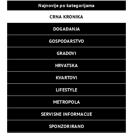
Najnovije po kategorijama
CRNA KRONIKA
DOGAĐANJA
GOSPODARSTVO
GRADOVI
HRVATSKA
KVARTOVI
LIFESTYLE
METROPOLA
SERVISNE INFORMACIJE
SPONZORIRANO