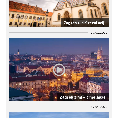
Zagreb u 4K rezoluciji
17.01.2020.
Zagreb zimi – timelapse
17.01.2020.