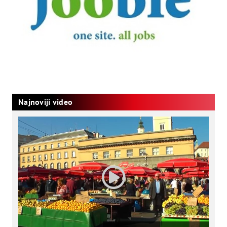
Najnoviji video