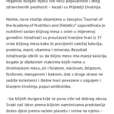
veganski burgeri stječu sve veću popularnost i zbog
zdravstvenih prednosti – kazali su Prijatelji životinja.
Naime, nova studija objavljena u časopisu “Journal of
the Academy of Nutrition and Dietetics” uspoređivala je
nutritivni sastav biljnog mesa s onim u mljevenoj
govedini. Istraživači su proučavali hranjive tvari iz 37
vrsta biljnog mesa kako bi procijenili sadržaj kalorija,
proteina, masti, vitamina i minerala. Rezultati
istraživanja otkrili su da biljno meso ima manje kalorija,
bogato je dijetalnim vlaknima kojih nema u
životinjskom mesu, ali i folatom, niacinom, željezom,
fosforom, manganom i bakrom, dok s druge strane ne
sadrže kolesterol i štetne tvari povezane s uzgojem i
klanjem životinja, poput antibiotika.
-Iza biljnih burgera krije se puno više od dobrog okusa.
Svaki naš izbor prema biljnim namirnicama predstavlja
dobro djelo prema našem planetu i svima na njemu –