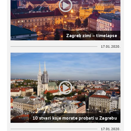
Zagreb zimi – timelapse
17.01.2020.
10 stvari koje morate probati u Zagrebu
17.01.2020.