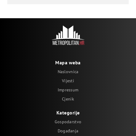
Mapa weba
Naslovnica
Vijesti
Impressum
Cjenik
Kategorije
Gospodarstvo
Događanja