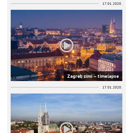
17.01.2020.
Zagreb zimi – timelapse
17.01.2020.