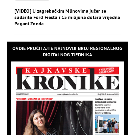
[VIDEO] U zagrebačkim Mlinovima jučer se
sudarile Ford Fiesta i 15 milijuna dolara vrijedna
Pagani Zonda
OVDJE PROČITAJTE NAJNOVIJI BROJ REGIONALNOG
DIGITALNOG TJEDNIKA