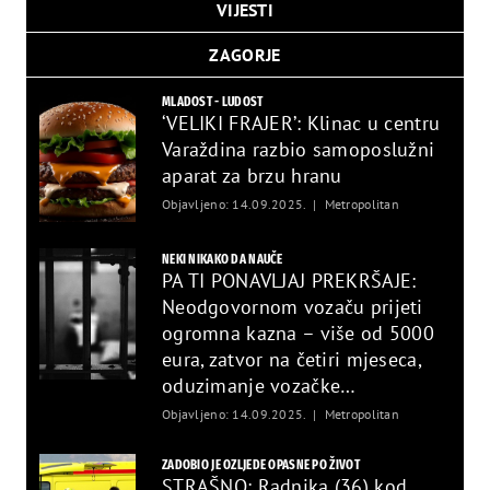
VIJESTI
ZAGORJE
MLADOST - LUDOST
‘VELIKI FRAJER’: Klinac u centru
Varaždina razbio samoposlužni
aparat za brzu hranu
Objavljeno: 14.09.2025.
Metropolitan
NEKI NIKAKO DA NAUČE
PA TI PONAVLJAJ PREKRŠAJE:
Neodgovornom vozaču prijeti
ogromna kazna – više od 5000
eura, zatvor na četiri mjeseca,
oduzimanje vozačke…
Objavljeno: 14.09.2025.
Metropolitan
ZADOBIO JE OZLJEDE OPASNE PO ŽIVOT
STRAŠNO: Radnika (36) kod