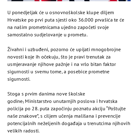
U ponedjeljak će u osnovnoškolske klupe diljem
Hrvatske po prvi puta sjesti oko 36.000 prvašića te će
na našim prometnicama ujedno započeti svoje
samostalno sudjelovanje u prometu.
Živahni i uzbuđeni, pozorno će upijati mnogobrojne
novosti koje ih očekuju, što je pravi trenutak za
usmjeravanje njihove pažnje i na vrlo bitan faktor
sigurnosti u svemu tome, a posebice prometne
sigurnosti.
Stoga s prvim danima nove školske
godine
,
Ministarstvo unutarnjih poslova i hrvatska
policija po 28. puta započinju poznatu akciju “Poštujte
naše znakove”, s ciljem učenja mališana i prevencije
potencijalnih neželjenih događaja u trenutcima njihovih
velikih radosti.