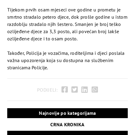
Tijekom prvih osam mjeseci ove godine u prometu je
smrtno stradalo petero djece, dok prošle godine u istom
razdoblju stradalo njih šestero. Smanjen je broj teško
ozlijeđene djece za 3,3 posto, ali povećan broj lakše
ozlijeđene djece i to osam posto.
Također, Policija je vozačima, roditeljima i djeci poslala
važna upozorenja koja su dostupna na službenim
stranicama Policije.
PODIJELI:
Najnovije po kategorijama
CRNA KRONIKA