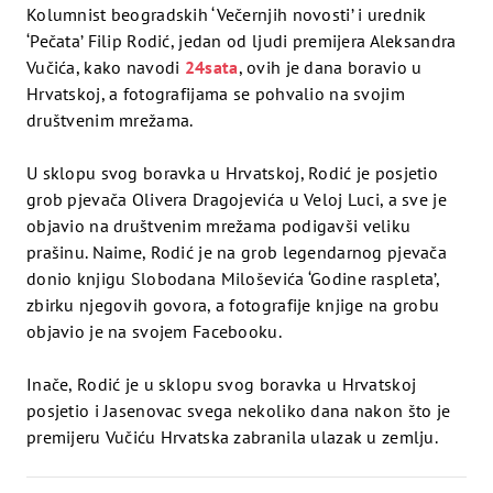
Kolumnist beogradskih ‘Večernjih novosti’ i urednik
‘Pečata’ Filip Rodić, jedan od ljudi premijera Aleksandra
Vučića, kako navodi
24sata
, ovih je dana boravio u
Hrvatskoj, a fotografijama se pohvalio na svojim
društvenim mrežama.
U sklopu svog boravka u Hrvatskoj, Rodić je posjetio
grob pjevača Olivera Dragojevića u Veloj Luci, a sve je
objavio na društvenim mrežama podigavši veliku
prašinu. Naime, Rodić je na grob legendarnog pjevača
donio knjigu Slobodana Miloševića ‘Godine raspleta’,
zbirku njegovih govora, a fotografije knjige na grobu
objavio je na svojem Facebooku.
Inače, Rodić je u sklopu svog boravka u Hrvatskoj
posjetio i Jasenovac svega nekoliko dana nakon što je
premijeru Vučiću Hrvatska zabranila ulazak u zemlju.