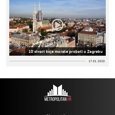
10 stvari koje morate probati u Zagrebu
17.01.2020.