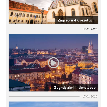
Zagreb u 4K rezoluciji
17.01.2020.
Zagreb zimi – timelapse
17.01.2020.