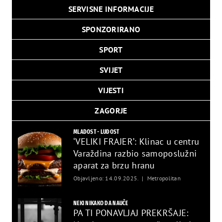
SERVISNE INFORMACIJE
SPONZORIRANO
SPORT
SVIJET
VIJESTI
ZAGORJE
MLADOST - LUDOST
‘VELIKI FRAJER’: Klinac u centru
Varaždina razbio samoposlužni
aparat za brzu hranu
Objavljeno: 14.09.2025.
Metropolitan
NEKI NIKAKO DA NAUČE
PA TI PONAVLJAJ PREKRŠAJE: