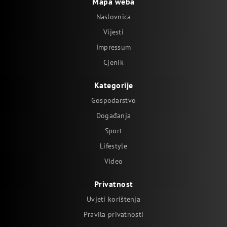
Mapa weba
Naslovnica
Vijesti
Impressum
Cjenik
Kategorije
Gospodarstvo
Događanja
Sport
Lifestyle
Video
Privatnost
Uvjeti korištenja
Pravila privatnosti