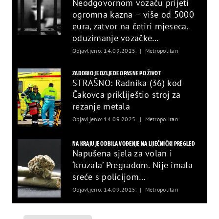
Neodgovornom vozaču prijeti
ogromna kazna – više od 5000
eura, zatvor na četiri mjeseca,
oduzimanje vozačke…
Objavljeno: 14.09.2025.
Metropolitan
ZADOBIO JE OZLJEDE OPASNE PO ŽIVOT
STRAŠNO: Radnika (36) kod
Čakovca prikliještio stroj za
rezanje metala
Objavljeno: 14.09.2025.
Metropolitan
NA KRAJU JE ODBILA VOĐENJE NA LIJEČNIČKI PREGLED
Napušena sjela za volan i
‘kruzala’ Pregradom. Nije imala
sreće s policijom…
Objavljeno: 14.09.2025.
Metropolitan