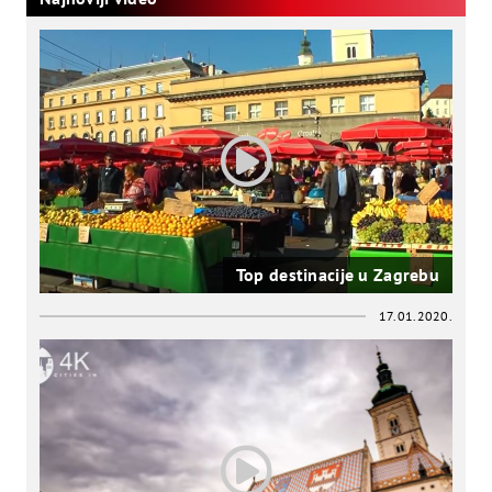
Top destinacije u Zagrebu
17.01.2020.