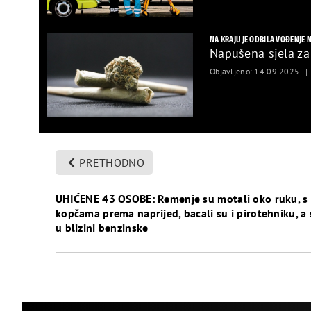
NA KRAJU JE ODBILA VOĐENJE 
Napušena sjela za 
Objavljeno: 14.09.2025.
PRETHODNO
UHIĆENE 43 OSOBE: Remenje su motali oko ruku, s
kopčama prema naprijed, bacali su i pirotehniku, a 
u blizini benzinske