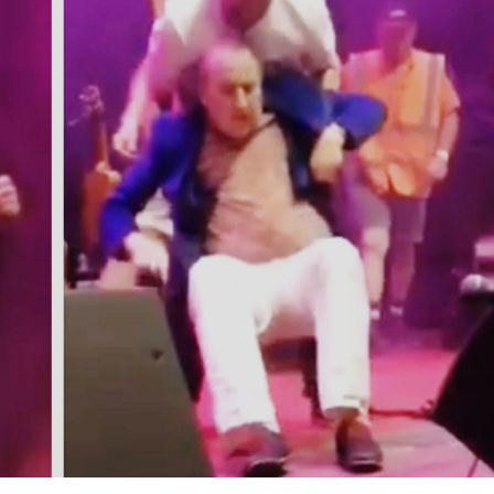
o je zanimljivo jer se čini da ne prihvaćaju igrače iz SAD-a, gdje
, godinu na dodjeli nagrada Alinsuin.