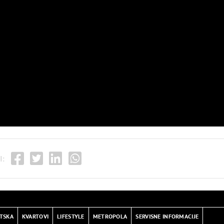
I:
TSKA
KVARTOVI
LIFESTYLE
METROPOLA
SERVISNE INFORMACIJE