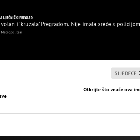
NA LIJEČNIČKI PREGLED
volan i ‘kruzala’ Pregradom. Nije imala sreće s policijo
Metropolitan
SLJEDEĆE
Otkrijte što znače ova i
sve