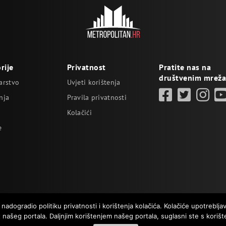
rije
Privatnost
Pratite nas na
društvenim mrež
arstvo
Uvjeti korištenja
nja
Pravila privatnosti
Kolačići
e
dogradio politiku privatnosti i korištenja kolačića. Kolačiće upotreblj
 našeg portala. Daljnjim korištenjem našeg portala, suglasni ste s korišt