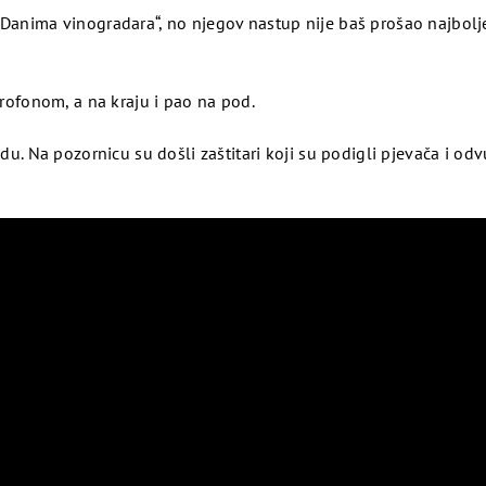
“Danima vinogradara“, no njegov nastup nije baš prošao najbolj
krofonom, a na kraju i pao na pod.
du. Na pozornicu su došli zaštitari koji su podigli pjevača i odv