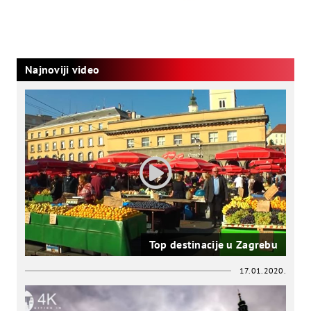
Najnoviji video
Top destinacije u Zagrebu
17.01.2020.