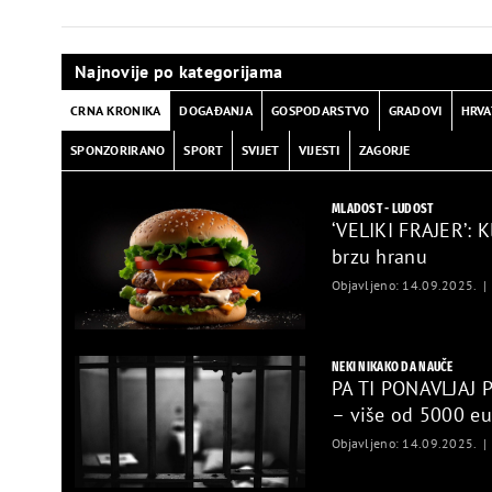
video
Najnovije po kategorijama
CRNA KRONIKA
DOGAĐANJA
GOSPODARSTVO
GRADOVI
HRVA
Pogledaj
SPONZORIRANO
SPORT
SVIJET
VIJESTI
ZAGORJE
video
MLADOST - LUDOST
‘VELIKI FRAJER’: 
brzu hranu
Objavljeno: 14.09.2025.
Pogledaj
NEKI NIKAKO DA NAUČE
PA TI PONAVLJAJ 
video
– više od 5000 eu
Objavljeno: 14.09.2025.