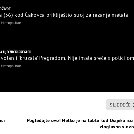
O ŽIVOT
(36) kod Čakovca prikliještio stroj za rezanje metala
Metropolitan
NA LIJEČNIČKI PREGLED
volan i ‘kruzala’ Pregradom. Nije imala sreće s policijo
Metropolitan
SLJEDEĆE
nci
Pogledajte ovo! Netko je na table kod Osijeka isc
zloglasno slovo