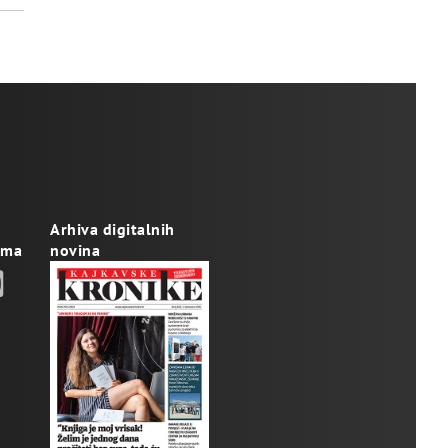
Arhiva digitalnih
ama
novina