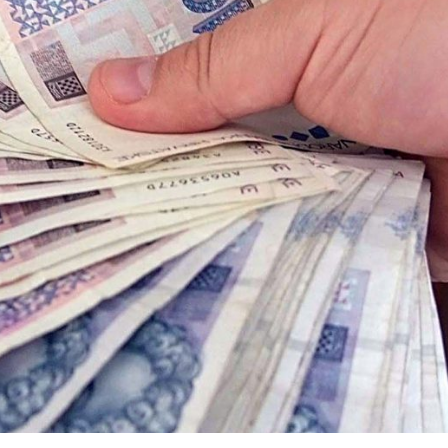
atražite svoj dobitak.
je.