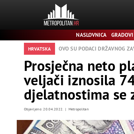
Poker za novac u hrvatskoj igra 2024
Rich Casino No Deposit Bonus
: Sve glavne internetske 
Pretraga
NASLOVNICA
GRADOVI
Slot Archer Bonusi I Besplatne Vrtnje
- Milijuni turista 
Slot Mermaids Millions Bonusi I Besplatne Vrtnje
: Uz va
OVO SU PODACI DRŽAVNOG ZA
HRVATSKA
pokretu.
Prosječna neto pl
Igre isplativ rulet
veljači iznosila 
888 Casino Recenzija I Iskustva 2025
djelatnostima se 
Uvijek provjerite ima li odabrani prijevoznik željeni način
Slot Troll Hunters Bonusi I Besplatne Vrtnje
Međutim, važno je napomenuti da bankovni prijenos mora 
Objavljeno: 20.04.2022.
Metropolitan
To je preteča modernih kockica koje ćete danas pronaći.
Besplatni 3d vrtnje bez registracije za onl