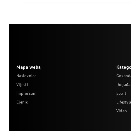
Mapa weba
Katego
Naslovnica
Gospod
Vijesti
Događa
Impressum
Sport
Cjenik
Lifestyl
Video