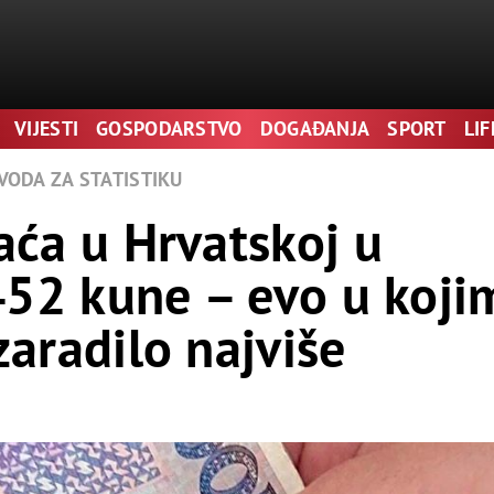
stranice kasina koriste naprednu 128-bitnu digitalnu tehnologij
VIJESTI
GOSPODARSTVO
DOGAĐANJA
SPORT
LI
svakog mjeseca hrle u Las Vegas u potrazi za uzbuđenjem, slavo
l mobilnih igara, 21,Com internetski kasino ima dizajn prilago
VODA ZA STATISTIKU
aća u Hrvatskoj u
7452 kune – evo u koji
zaradilo najviše
 plaćanja.
doći s računa koji je otvoren u Vaše ime.
ine kockarnice 2024