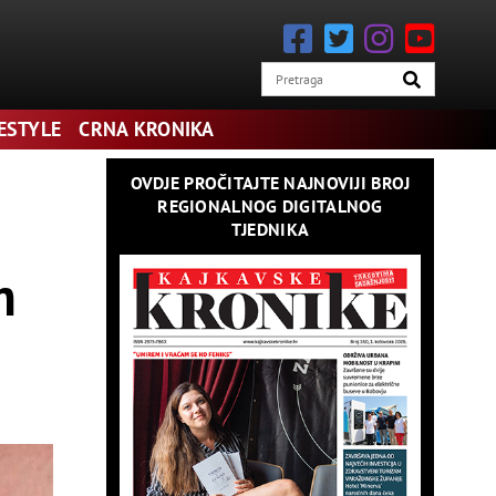
u koja je ista virtualna sigurnost kao i međunarodne banke.
FESTYLE
CRNA KRONIKA
m i bogatstvom u gradu koji nikad ne spava.
đen mobilnim uređajima koji će vam omogućiti igranje u
OVDJE PROČITAJTE NAJNOVIJI BROJ
REGIONALNOG DIGITALNOG
TJEDNIKA
m