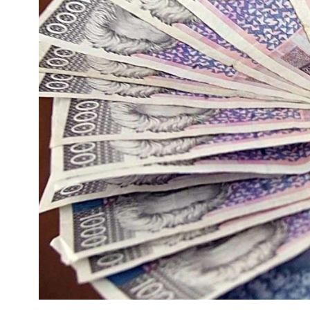
Arena Casino Recenzija I Iskustva 2025
Da, casino Inin će vam poslati zahtjev za povlačenje nakon što z
Najbolja Kasina Bpay
Puno vam hvala, Thanjav, što ste pružili sve potrebne informaci
Maria Casino 50 Free Spins