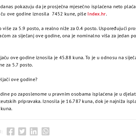
i danas pokazuju da je prosječna mjesečno isplaćena neto plaća
ču ove godine iznosila 7452 kune, piše
Index.hr
.
 više za 5.9 posto, a realno niže za 0.4 posto. Uspoređujući pr
aćom za siječanj ove godine, ona je nominalno viša za jedan po
jaču ove godine iznosila je 45.88 kuna. To je u odnosu na siječ
ne za 5.7 posto.
eljači ove godine?
godine po zaposlenome u pravnim osobama isplaćena je u djelat
utskih pripravaka. Iznosila je 16.787 kuna, dok je najniža isp
 kuna.
I: