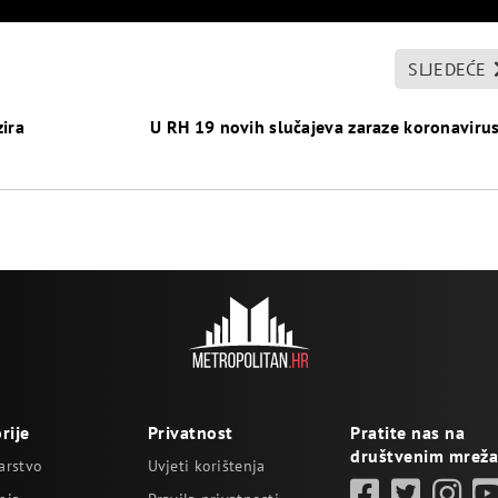
SLJEDEĆE
zira
U RH 19 novih slučajeva zaraze koronavir
rije
Privatnost
Pratite nas na
društvenim mrež
arstvo
Uvjeti korištenja