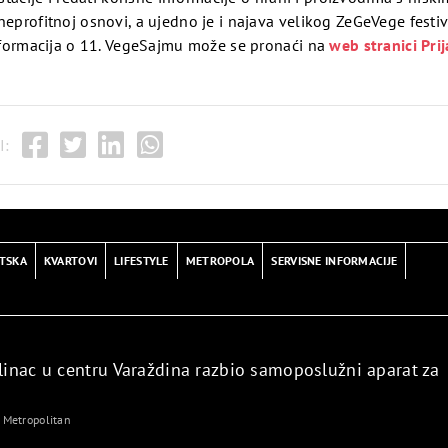
neprofitnoj osnovi, a ujedno je i najava velikog ZeGeVege festiv
 informacija o 11. VegeSajmu može se pronaći na
web stranici Prij
I:
TSKA
KVARTOVI
LIFESTYLE
METROPOLA
SERVISNE INFORMACIJE
Klinac u centru Varaždina razbio samoposlužni aparat za
Metropolitan