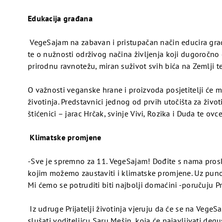
video
Edukacija građana
VegeSajam na zabavan i pristupačan način educira gra
te o nužnosti održivog načina življenja koji dugoročno 
Pogledaj
prirodnu ravnotežu, miran suživot svih bića na Zemlji te
O važnosti veganske hrane i proizvoda posjetitelji će m
video
životinja. Predstavnici jednog od prvih utočišta za životi
štićenici – jarac Hrčak, svinje Vivi, Rozika i Duda te ovce
Klimatske promjene
Pogledaj
-Sve je spremno za 11. VegeSajam! Dođite s nama prosl
kojim možemo zaustaviti i klimatske promjene. Uz puno 
video
Mi ćemo se potruditi biti najbolji domaćini -poručuju Prij
Iz udruge Prijatelji životinja vjeruju da će se na Veg
slušati voditeljicu Saru Mešin, koja će najavljivati degu