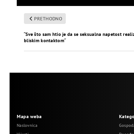
PRETHODNO
˝Sve što sam htio je da se seksualna napetost reali
bliskim kontaktom˝
Mapa weba
Katego
Naslovnica
Gospod