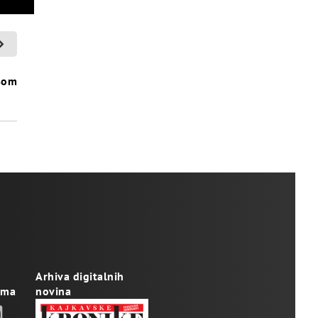
usom
Arhiva digitalnih
ama
novina