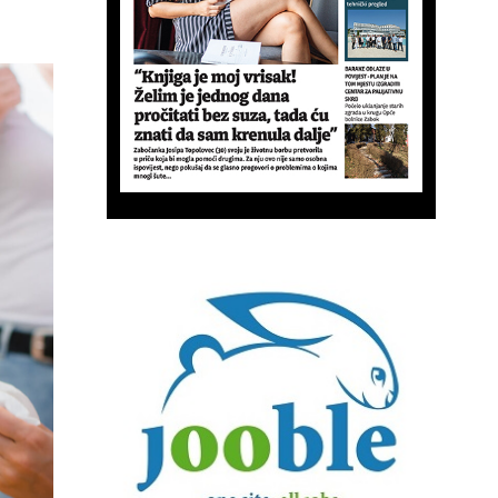
tolerancijama.