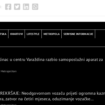
I:
TSKA
KVARTOVI
LIFESTYLE
METROPOLA
SERVISNE INFORMACIJE
Klinac u centru Varaždina razbio samoposlužni aparat za
Metropolitan
PREKRŠAJE: Neodgovornom vozaču prijeti ogromna kaz
ra, zatvor na četiri mjeseca, oduzimanje vozačke…
Metropolitan