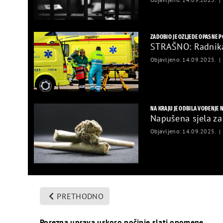
ZADOBIO JE OZLJEDE OPASNE P
STRAŠNO: Radnika 
Objavljeno: 14.09.2025.
NA KRAJU JE ODBILA VOĐENJE 
Napušena sjela za 
Objavljeno: 14.09.2025.
PRETHODNO
Porezna uprava uskoro počinje slati opomene