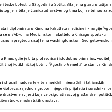
 teške bolesti u 82. godini u Splitu. Bila je na glasu u talijans
iologije, a bila je članica zdravstvenog tima koji se brinuo za z
ala i diplomirala u Rimu na Fakultetu medicine i kirurgije “Ago
ala se u SAD-u, na Medicinskom fakultetu u Chicagu sportsku
trazvučnom pregledu srca) te na washingtonskom Georgetownsko
 Rimu, gdje je bila profesorica i istodobno primarius, voditelji
lišnoj Polikliničkoj bolnici “Agostino Gemelli”, te članica Rims
 i stručnih radova te više američkih, njemačkih i talijanskih
e Gotovca, zajedno s grupom njegovih prijatelja i suradnika, o
e društvene svijesti koja će osigurati razvoj građanske i politič
 liberalno-demokratskih društava.