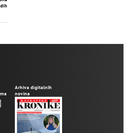
adih
Arhiva digitalnih
ama
novina