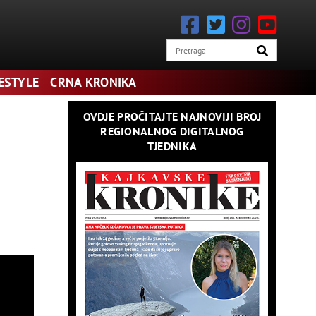
FESTYLE
CRNA KRONIKA
ite potrebe potrošača.
OVDJE PROČITAJTE NAJNOVIJI BROJ
REGIONALNOG DIGITALNOG
TJEDNIKA
eni u Las Vegasu.