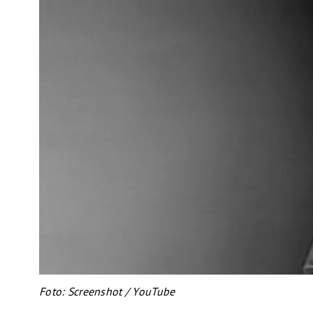
Slot Jack In A Pot Bonusi I Besplatne Vrtnje
Na primjer, omogućuje vam zatvaranje računa na dan, tjedan, mj
Slot Starz Megaways Bonusi I Besplatne Vrtnje
Osposobljeni i pouzdani tim za korisničku podršku u Ninsu rad
Kako Se Igra Blackjack
Foto: Screenshot / YouTube