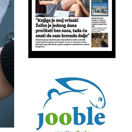
uživaju u online igrama i dobiju novčane nagrade.