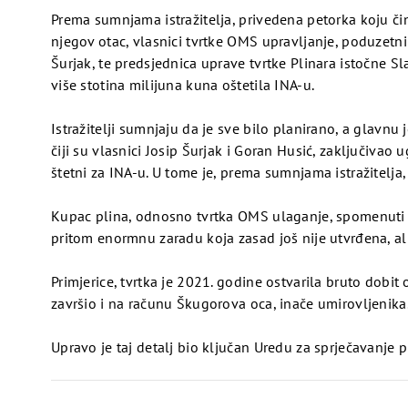
Prema sumnjama istražitelja, privedena petorka koju či
njegov otac, vlasnici tvrtke OMS upravljanje, poduzetn
Šurjak, te predsjednica uprave tvrtke Plinara istočne Sl
više stotina milijuna kuna oštetila INA-u.
Istražitelji sumnjaju da je sve bilo planirano, a glavnu 
čiji su vlasnici Josip Šurjak i Goran Husić, zaključivao u
štetni za INA-u. U tome je, prema sumnjama istražitelja,
Pogledaj
Kupac plina, odnosno tvrtka OMS ulaganje, spomenuti je
pritom enormnu zaradu koja zasad još nije utvrđena, ali
video
Primjerice, tvrtka je 2021. godine ostvarila bruto dobit 
završio i na računu Škugorova oca, inače umirovljenika
Pogledaj
Upravo je taj detalj bio ključan Uredu za sprječavanje 