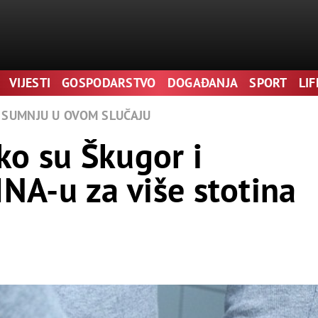
du 2024
 kojima možete pobijediti ako sudjelujete u promociji.
VIJESTI
GOSPODARSTVO
DOGAĐANJA
SPORT
LI
re koje se mogu igrati uključuju istoimeni automat za igre na sr
u ih svečane i lijepe haljine u boji.
O SUMNJU U OVOM SLUČAJU
ko su Škugor i
ne 2024
 INA-u za više stotina
sprave u industriji kockanja na mreži.
igt online 2024