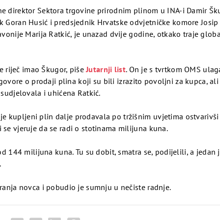
ne direktor Sektora trgovine prirodnim plinom u INA-i Damir Šk
ik Goran Husić i predsjednik Hrvatske odvjetničke komore Josip
avonije Marija Ratkić, je unazad dvije godine, otkako traje globa
je riječ imao Škugor, piše
Jutarnji list
. On je s tvrtkom OMS ulag
govore o prodaji plina koji su bili izrazito povoljni za kupca, ali
 sudjelovala i uhićena Ratkić.
 kupljeni plin dalje prodavala po tržišnim uvjetima ostvarivši
 se vjeruje da se radi o stotinama milijuna kuna.
od 144 milijuna kuna. Tu su dobit, smatra se, podijelili, a jedan 
.
pranja novca i pobudio je sumnju u nečiste radnje.