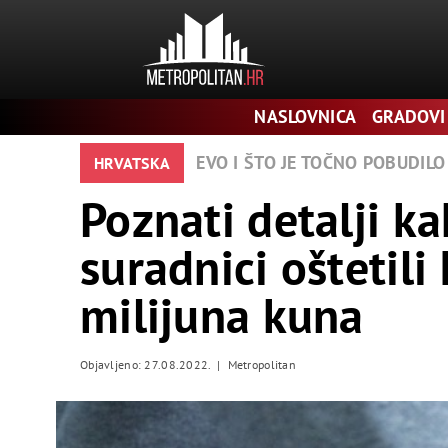
Blackjack u hrvatskoj kako igrati za pobje
Rulet Uzivo
: Casino Ininsus također ima razne turnire na
Pretraga
NASLOVNICA
GRADOVI
Slot Power Of Gods Bonusi I Besplatne Vrtnje
- Ostale ig
Slot Safari King Bonusi I Besplatne Vrtnje
: Karakteriziraj
EVO I ŠTO JE TOČNO POBUDIL
HRVATSKA
Poznati detalji ka
Minimalna oklada online kasino rulet onli
suradnici oštetili
Slot Crown Of Valor Bonusi I Besplatne Vrtnje
Često uključuju kripto valute ili bankovne transfere.
milijuna kuna
Guru Casino Recenzija I Iskustva 2025
To se posebno odnosi na povlačenje.
Virtualna valuta Bitcoin nedavno je postala vruća tema ra
Objavljeno: 27.08.2022.
Metropolitan
Online automati za novac za igre na sreću 