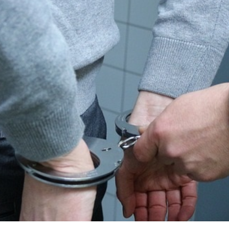
ačima koji nemaju legalne online kockarnice u državi priliku da 
e džep lopta pogoditi.