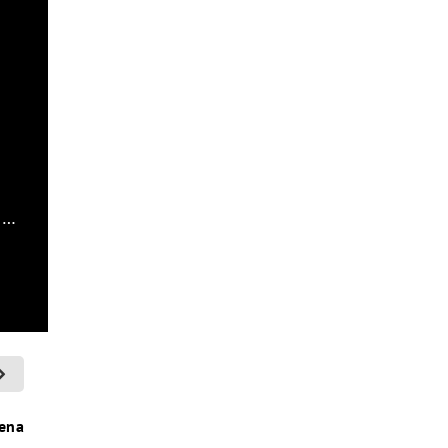
m…
mena