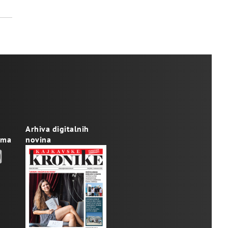
Arhiva digitalnih
ama
novina