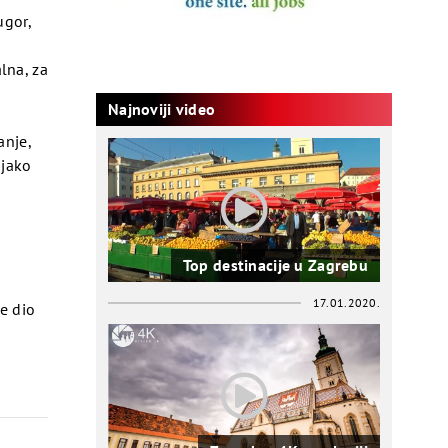
ugor,
lna, za
Najnoviji video
anje,
 jako
Top destinacije u Zagrebu
17.01.2020.
je dio