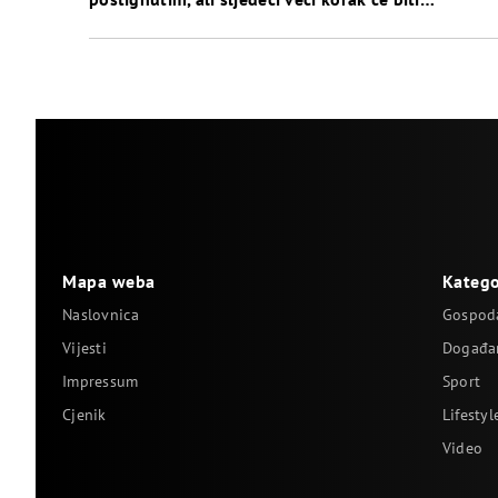
Mapa weba
Katego
Naslovnica
Gospod
Vijesti
Događa
Impressum
Sport
Cjenik
Lifestyl
Video