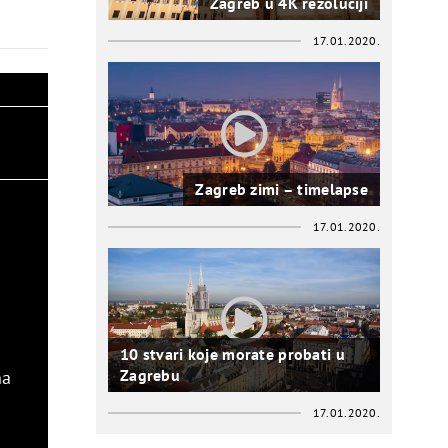
Zagreb u 4K rezoluciji
17.01.2020.
Zagreb zimi – timelapse
17.01.2020.
10 stvari koje morate probati u
Zagrebu
na
17.01.2020.