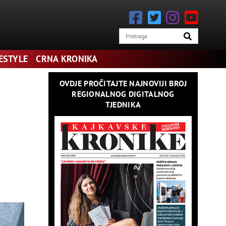
FESTYLE
CRNA KRONIKA
eću u obliku slova U.
OVDJE PROČITAJTE NAJNOVIJI BROJ
REGIONALNOG DIGITALNOG
TJEDNIKA