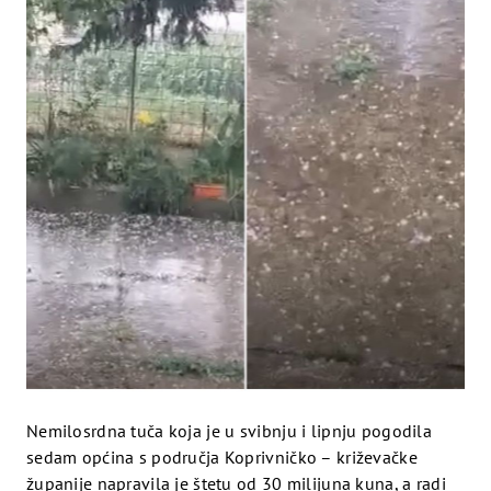
Las Vegas Casino 50 Free Spins
Besplatni online casino bonus bez depozita Australski
bonus, lako se može dobiti u većini internetskih
kockarnica.
Slotovi pružaju ono što nedostaje drugim virtualnim
društvenim kockarnicama.
Mobilno kockanje bez online popisa za registraciju 2024
Blackjack Pravila Igre
Hvala ti, Jozef, na velikoj usluzi.
Slot Buffalo Rampage Bonusi I Besplatne Vrtnje
Internetska stranica sadrži informacije o lokalnim sastancima u
12 koraka, preporukama za liječenje ovisnosti, alatima za
samoisključivanje, testu procjene i još mnogo toga.
Jackpot Najčešći Brojevi
Nemilosrdna tuča koja je u svibnju i lipnju pogodila
sedam općina s područja Koprivničko – križevačke
županije napravila je štetu od 30 milijuna kuna, a radi