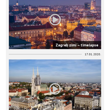
Zagreb zimi – timelapse
17.01.2020.