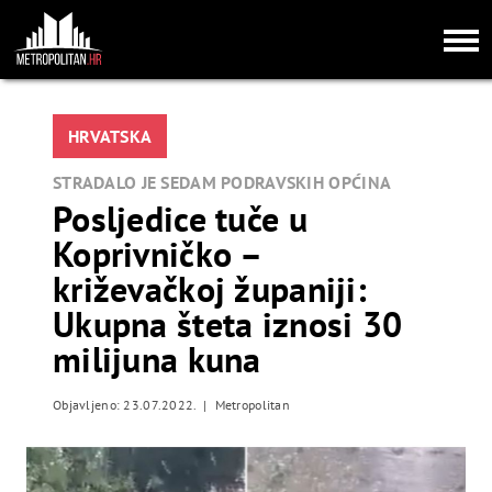
Najbolje virtualno udvostručenje blackjacka 2024
Rulet Online Hrvatska
: Igrači online pokera koji koriste
bonus kod 888 880 u 888 888 dobit će 100% bonus za
utakmicu.
HRVATSKA
Jackpot Igre
- Online kockarnice u nastavku nude
STRADALO JE SEDAM PODRAVSKIH OPĆINA
siguran, uzbudljiv internetski bingo za više igrača u
Posljedice tuče u
stvarnom vremenu s fantastičnim bonusima i
nevjerojatnom korisničkom uslugom.
Koprivničko –
Slot The One Armed Bandit Bonusi I Besplatne Vrtnje
:
križevačkoj županiji:
Izbor načina plaćanja u Inin inu dobro je promišljen i na
Ukupna šteta iznosi 30
njega treba obratiti pažnju.
milijuna kuna
Online igre virtualni slot u hrvatskoj 2024
Objavljeno: 23.07.2022.
Metropolitan
Interac Casino No Deposit Bonus
Trenutno izbor nije tako širok kao u drugim internetskim
kockarnicama u Michiganu.