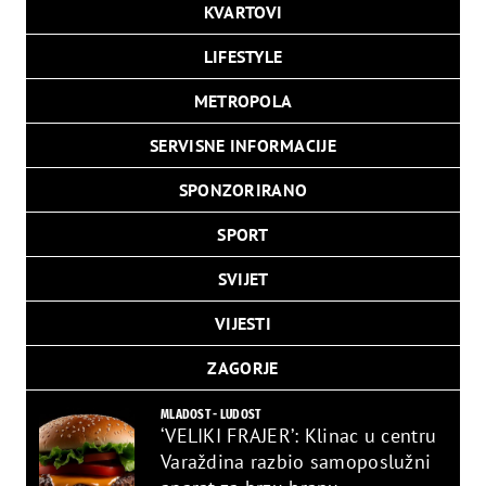
KVARTOVI
LIFESTYLE
METROPOLA
SERVISNE INFORMACIJE
SPONZORIRANO
SPORT
SVIJET
VIJESTI
ZAGORJE
MLADOST - LUDOST
‘VELIKI FRAJER’: Klinac u centru
Varaždina razbio samoposlužni