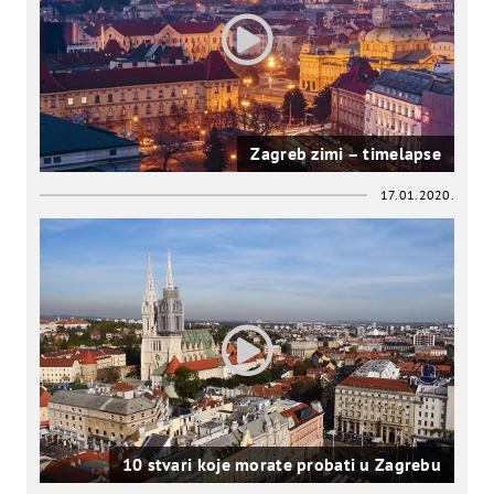
Zagreb zimi – timelapse
17.01.2020.
10 stvari koje morate probati u Zagrebu