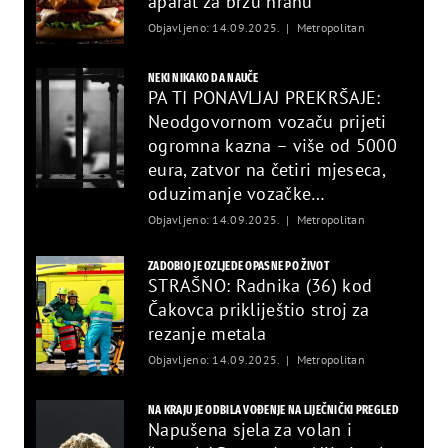
aparat za brzu hranu
Objavljeno: 14.09.2025.
Metropolitan
NEKI NIKAKO DA NAUČE
PA TI PONAVLJAJ PREKRŠAJE:
Neodgovornom vozaču prijeti
ogromna kazna – više od 5000
eura, zatvor na četiri mjeseca,
oduzimanje vozačke…
Objavljeno: 14.09.2025.
Metropolitan
ZADOBIO JE OZLJEDE OPASNE PO ŽIVOT
STRAŠNO: Radnika (36) kod
Čakovca prikliještio stroj za
rezanje metala
Objavljeno: 14.09.2025.
Metropolitan
NA KRAJU JE ODBILA VOĐENJE NA LIJEČNIČKI PREGLED
Napušena sjela za volan i