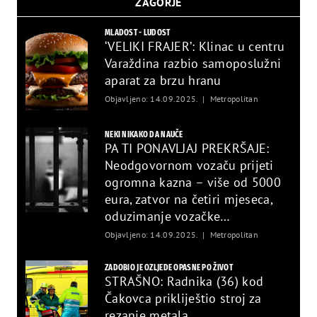
ZAGORJE
MLADOST - LUDOST
‘VELIKI FRAJER’: Klinac u centru
Varaždina razbio samoposlužni
aparat za brzu hranu
Objavljeno: 14.09.2025.
Metropolitan
NEKI NIKAKO DA NAUČE
PA TI PONAVLJAJ PREKRŠAJE:
Neodgovornom vozaču prijeti
ogromna kazna – više od 5000
eura, zatvor na četiri mjeseca,
oduzimanje vozačke…
Objavljeno: 14.09.2025.
Metropolitan
ZADOBIO JE OZLJEDE OPASNE PO ŽIVOT
STRAŠNO: Radnika (36) kod
Čakovca prikliještio stroj za
rezanje metala