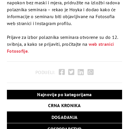
napokon bez maski i mjera, pridružite na izložbi radova
polaznika seminara – rekao je Hoyka i dodao kako će
informacije o seminaru biti objavljivane na Fotosofia
web stranici i Instagram profilu.
Prijave za izbor polaznika seminara otvorene su do 12.
svibnja, a kako se prijaviti, pročitajte na
web stranici
Fotosofije
.
PODIJELI:
Najnovije po kategorijama
CRNA KRONIKA
DOGAĐANJA