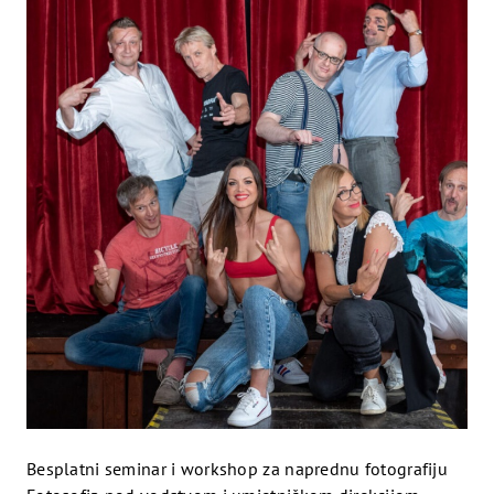
maksimalnom okladom od 100, svidjet će se onima s
malim i velikim proračunom koji traže rizičan, ali zabavan
utor za pravi novac.
Otvarajte Kasino
Bazen igrača je jednostavno premalen.
Trebali biste se registrirati samo na izvrsnim poker
stranicama, poput onih koje smo naveli u nastavku.
Online virtualni poker kasino 2024
Bet365 Casino 50 Free Spins
Postoje i sobe za više igrača uživo kojima se igrači mogu
pridružiti.
Casino Igre Slot Free
Za najbolje internetske kockarnice ključno je pružiti igračima
razne bankarske mogućnosti u skladu s njihovim različitim
potrebama.
Nextgen Casino Igre 2025
Besplatni seminar i workshop za naprednu fotografiju