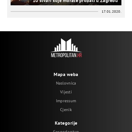
10 stvari koje morate probati u Zagrebu
17.01.2020.
Mapa weba
Naslovnica
Vijesti
Impressum
Cjenik
Kategorije
Gospodarstvo