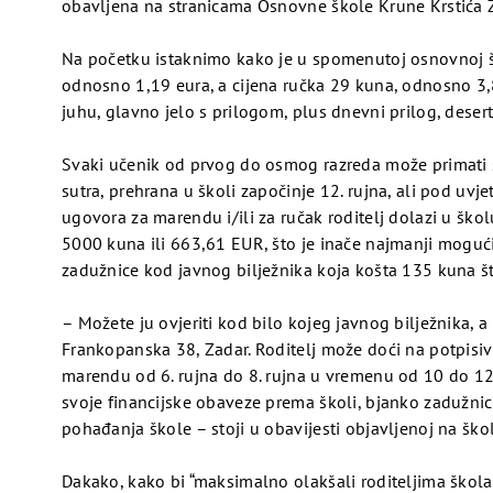
obavljena na stranicama Osnovne škole Krune Krstića 
Na početku istaknimo kako je u spomenutoj osnovnoj š
odnosno 1,19 eura, a cijena ručka 29 kuna, odnosno 3,
juhu, glavno jelo s prilogom, plus dnevni prilog, desert 
Svaki učenik od prvog do osmog razreda može primati s
sutra, prehrana u školi započinje 12. rujna, ali pod uv
Pogledaj
ugovora za marendu i/ili za ručak roditelj dolazi u š
5000 kuna ili 663,61 EUR, što je inače najmanji mogući 
zadužnice kod javnog bilježnika koja košta 135 kuna št
video
– Možete ju ovjeriti kod bilo kojeg javnog bilježnika, a 
Frankopanska 38, Zadar. Roditelj može doći na potpisiv
marendu od 6. rujna do 8. rujna u vremenu od 10 do 12 s
svoje financijske obaveze prema školi, bjanko zadužnica
Pogledaj
pohađanja škole – stoji u obavijesti objavljenoj na škol
Dakako, kako bi “maksimalno olakšali roditeljima škola