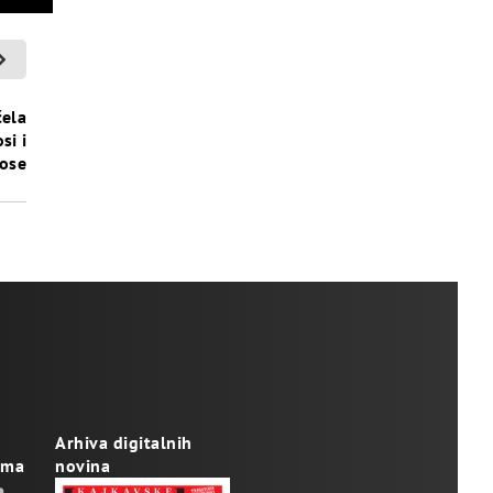
ela
si i
nose
Arhiva digitalnih
ama
novina