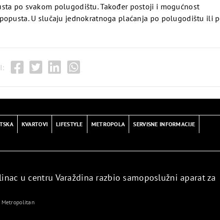
usta po svakom polugodištu. Također postoji i mogućnost
popusta. U slučaju jednokratnoga plaćanja po polugodištu ili 
I:
TSKA
KVARTOVI
LIFESTYLE
METROPOLA
SERVISNE INFORMACIJE
Klinac u centru Varaždina razbio samoposlužni aparat za
Metropolitan