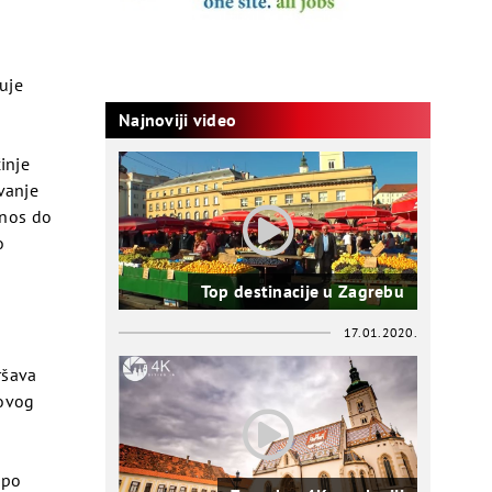
uje
Najnoviji video
inje
ivanje
znos do
o
Top destinacije u Zagrebu
17.01.2020.
ršava
kovog
 po