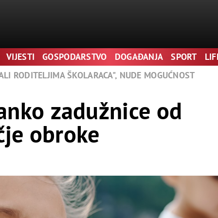
ternetu 2024
a je također utor 5 insin 5 od developera softvera Insin koji ć
VIJESTI
GOSPODARSTVO
DOGAĐANJA
SPORT
LI
i postoji i fiksni divlji simbol koji može dodatno povećati Vaš 
ALI RODITELJIMA ŠKOLARACA", NUDE MOGUĆNOST
lnu upotrebu i rade glatko, bez ikakvih problema.
janko zadužnice od
čje obroke
krenite je.
e kada igrate za pravi novac su bonusi za alineje i alineje.
ti ispred kasina ili će se tema igre temeljiti na samom Las Ve
re na sreću 2024