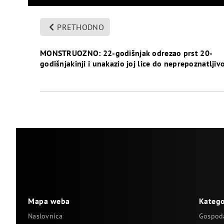
PRETHODNO
MONSTRUOZNO: 22-godišnjak odrezao prst 20-
godišnjakinji i unakazio joj lice do neprepoznatljivo
Mapa weba
Katego
Naslovnica
Gospod