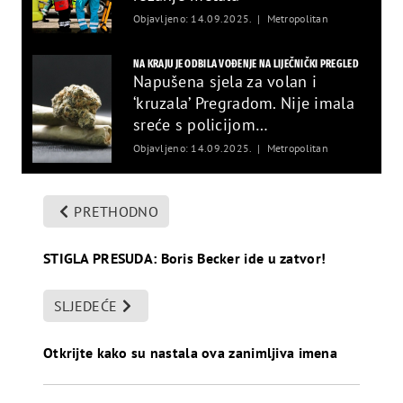
Objavljeno: 14.09.2025.
Metropolitan
NA KRAJU JE ODBILA VOĐENJE NA LIJEČNIČKI PREGLED
Napušena sjela za volan i
‘kruzala’ Pregradom. Nije imala
sreće s policijom…
Objavljeno: 14.09.2025.
Metropolitan
PRETHODNO
STIGLA PRESUDA: Boris Becker ide u zatvor!
SLJEDEĆE
Otkrijte kako su nastala ova zanimljiva imena