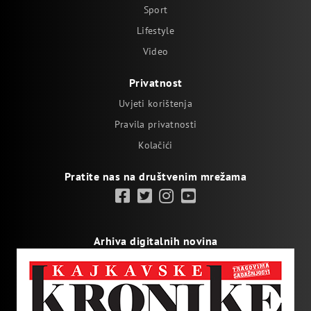
Sport
Lifestyle
Video
Privatnost
Uvjeti korištenja
Pravila privatnosti
Kolačići
Pratite nas na društvenim mrežama
Arhiva digitalnih novina