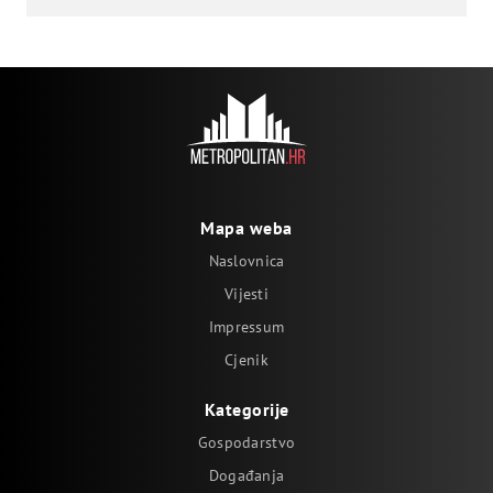
Mapa weba
Naslovnica
Vijesti
Impressum
Cjenik
Kategorije
Gospodarstvo
Događanja