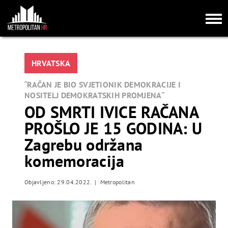
Igrajte slot bez depozita 2024
Blackjack Velika Gorica
: Naši omiljeni kasini su bili u
igri, svirao sam u Inninsu nakon što sam čuo za njihove
brze isplate, i Bože, kako sam bio iznenađen.
HRVATSKA
Inspired Casino Igre 2025
- A u vrijeme prijave, broj koji
˝RAČAN JE BIO SVJETIONIK DEMOKRACIJE I
je korišten zapravo je bio moj.
NOSITELJ DEMOKRATSKIH PROMJENA˝
Slot Wild Spin Bonusi I Besplatne Vrtnje
: Ova podvrsta
OD SMRTI IVICE RAČANA
porijeklom je iz Zapadne Afrike i naziva se Alinsus.
PROŠLO JE 15 GODINA: U
Zagrebu održana
3D kasino najbolji live blackjack u hrvatskoj
komemoracija
Slot Ho Ho Tower Bonusi I Besplatne Vrtnje
Kaskadni bubnjevi su još jedna zanimljiva bonus
Objavljeno: 29.04.2022.
Metropolitan
značajka ovog automata.
Radno Vreme Kockarnica
Definitivno, internetsku igru treba nazvati svježom i
lijepom.