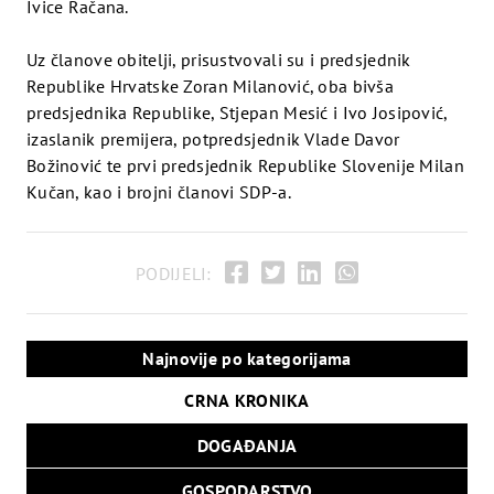
Ivice Račana.
Uz članove obitelji, prisustvovali su i predsjednik
Republike Hrvatske Zoran Milanović, oba bivša
predsjednika Republike, Stjepan Mesić i Ivo Josipović,
izaslanik premijera, potpredsjednik Vlade Davor
Božinović te prvi predsjednik Republike Slovenije Milan
Kučan, kao i brojni članovi SDP-a.
PODIJELI:
Najnovije po kategorijama
CRNA KRONIKA
DOGAĐANJA
GOSPODARSTVO