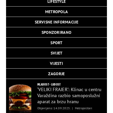
LIFESTYLE
METROPOLA
SERVISNE INFORMACIJE
SPONZORIRANO
SPORT
SVIJET
VIJESTI
ZAGORJE
MLADOST - LUDOST
‘VELIKI FRAJER’: Klinac u centru
Varaždina razbio samoposlužni
aparat za brzu hranu
Objavljeno: 14.09.2025.
Metropolitan