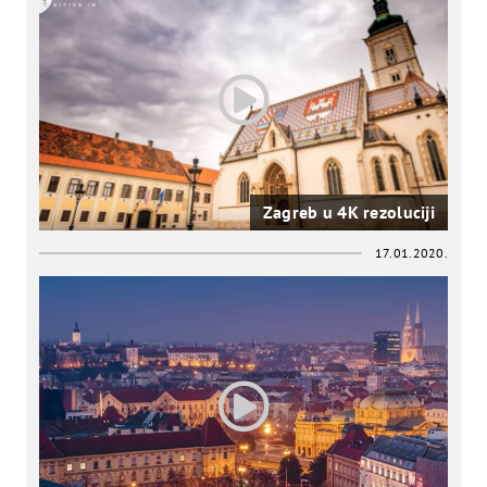
Zagreb u 4K rezoluciji
17.01.2020.