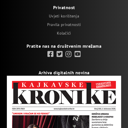
Privatnost
Uvjeti korištenja
Pravila privatnosti
Kolačići
Pratite nas na društvenim mrežama
Arhiva digitalnih novina