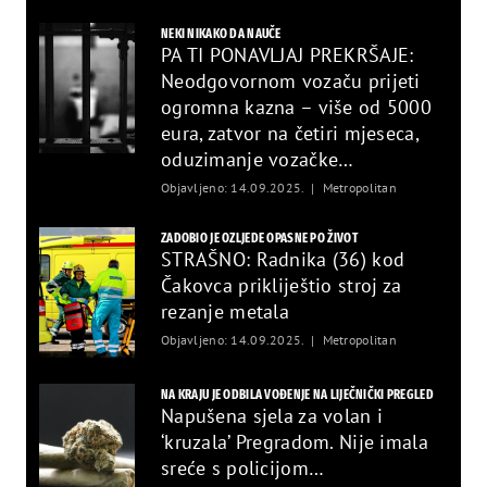
NEKI NIKAKO DA NAUČE
PA TI PONAVLJAJ PREKRŠAJE:
Neodgovornom vozaču prijeti
ogromna kazna – više od 5000
eura, zatvor na četiri mjeseca,
oduzimanje vozačke…
Objavljeno: 14.09.2025.
Metropolitan
ZADOBIO JE OZLJEDE OPASNE PO ŽIVOT
STRAŠNO: Radnika (36) kod
Čakovca prikliještio stroj za
rezanje metala
Objavljeno: 14.09.2025.
Metropolitan
NA KRAJU JE ODBILA VOĐENJE NA LIJEČNIČKI PREGLED
Napušena sjela za volan i
‘kruzala’ Pregradom. Nije imala
sreće s policijom…