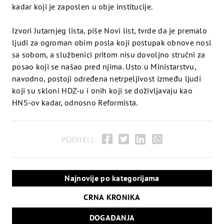
kadar koji je zaposlen u obje institucije.
Izvori Jutarnjeg lista, piše Novi list, tvrde da je premalo
ljudi za ogroman obim posla koji postupak obnove nosi
sa sobom, a službenici pritom nisu dovoljno stručni za
posao koji se našao pred njima. Usto u Ministarstvu,
navodno, postoji određena netrpeljivost između ljudi
koji su skloni HDZ-u i onih koji se doživljavaju kao
HNS-ov kadar, odnosno Reformista.
PODIJELI:
Najnovije po kategorijama
CRNA KRONIKA
DOGAĐANJA