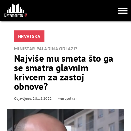
Blackjack u hrvatskoj kako igrati za pobjedu 2024
Rulet Uzivo
: Casino Ininsus također ima razne turnire na
kojima možete pobijediti ako sudjelujete u promociji.
Slot Power Of Gods Bonusi I Besplatne Vrtnje
- Ostale
HRVATSKA
igre koje se mogu igrati uključuju istoimeni automat za
MINISTAR PALADINA ODLAZI?
igre na sreću u obliku slova U.
Najviše mu smeta što ga
Slot Safari King Bonusi I Besplatne Vrtnje
:
se smatra glavnim
Karakteriziraju ih svečane i lijepe haljine u boji.
krivcem za zastoj
Minimalna oklada online kasino rulet online 2024
obnove?
Slot Crown Of Valor Bonusi I Besplatne Vrtnje
Objavljeno: 28.12.2022.
Metropolitan
Često uključuju kripto valute ili bankovne transfere.
Guru Casino Recenzija I Iskustva 2025
To se posebno odnosi na povlačenje.
Virtualna valuta Bitcoin nedavno je postala vruća tema
rasprave u industriji kockanja na mreži.