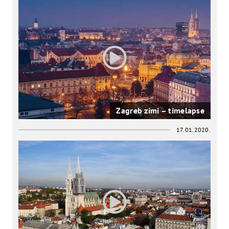
Zagreb zimi – timelapse
17.01.2020.