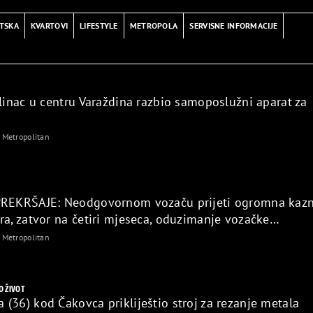
TSKA
KVARTOVI
LIFESTYLE
METROPOLA
SERVISNE INFORMACIJE
Klinac u centru Varaždina razbio samoposlužni aparat za
Metropolitan
PREKRŠAJE: Neodgovornom vozaču prijeti ogromna kaz
ra, zatvor na četiri mjeseca, oduzimanje vozačke…
Metropolitan
O ŽIVOT
(36) kod Čakovca prikliještio stroj za rezanje metala