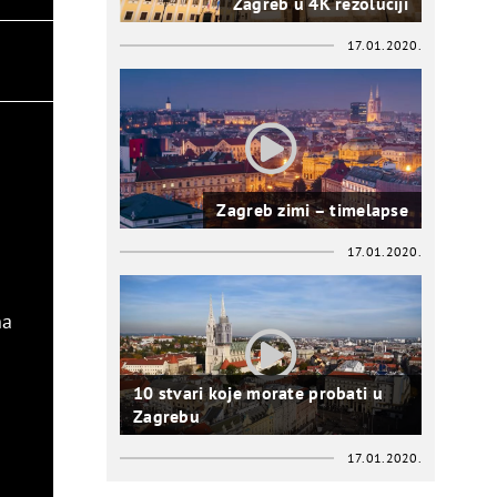
Zagreb u 4K rezoluciji
17.01.2020.
Zagreb zimi – timelapse
17.01.2020.
na
10 stvari koje morate probati u
Zagrebu
17.01.2020.