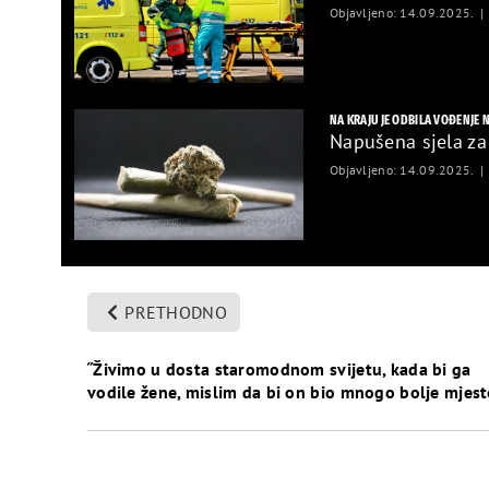
Objavljeno: 14.09.2025.
NA KRAJU JE ODBILA VOĐENJE 
Napušena sjela za 
Objavljeno: 14.09.2025.
PRETHODNO
˝Živimo u dosta staromodnom svijetu, kada bi ga
vodile žene, mislim da bi on bio mnogo bolje mjest