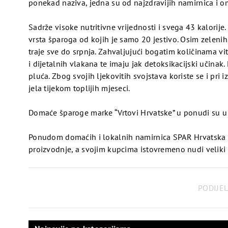
ponekad naziva, jedna su od najzdravijih namirnica i om
Sadrže visoke nutritivne vrijednosti i svega 43 kalorije.
vrsta šparoga od kojih je samo 20 jestivo. Osim zelenih, 
traje sve do srpnja. Zahvaljujući bogatim količinama vit
i dijetalnih vlakana te imaju jak detoksikacijski učina
pluća. Zbog svojih ljekovitih svojstava koriste se i pri 
jela tijekom toplijih mjeseci.
Pogledaj
Domaće šparoge marke “Vrtovi Hrvatske” u ponudi su u
video
Ponudom domaćih i lokalnih namirnica SPAR Hrvatska s
proizvodnje, a svojim kupcima istovremeno nudi veliki 
PODIJEL
Pogledaj