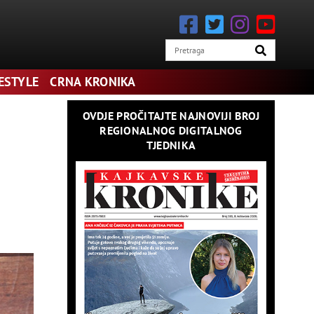
FESTYLE
CRNA KRONIKA
splatu.
OVDJE PROČITAJTE NAJNOVIJI BROJ
REGIONALNOG DIGITALNOG
TJEDNIKA
e će ovaj utor (i mnogi drugi) biti dostupan za pravi novac.