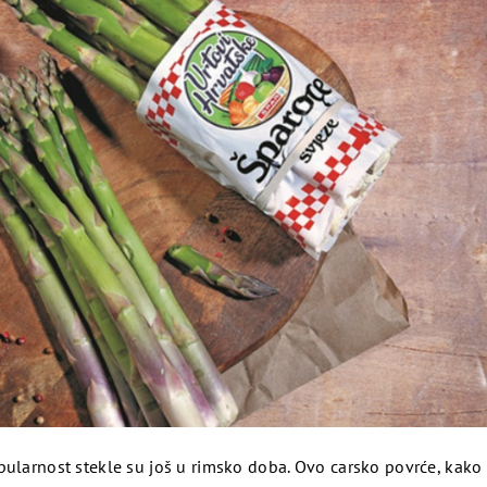
stranica za kasino, Recenzije tih kockarnica, bonus ponude i jo
pularnost stekle su još u rimsko doba. Ovo carsko povrće, kako 