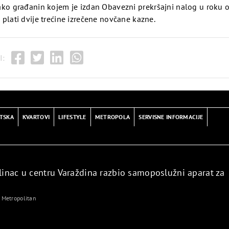
a ako građanin kojem je izdan Obavezni prekršajni nalog u roku 
lati dvije trećine izrečene novčane kazne.
I:
TSKA
KVARTOVI
LIFESTYLE
METROPOLA
SERVISNE INFORMACIJE
Klinac u centru Varaždina razbio samoposlužni aparat za
Metropolitan