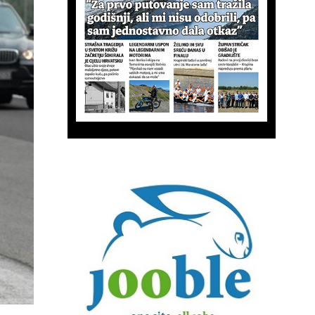
casino stranice, posebno s automatima.