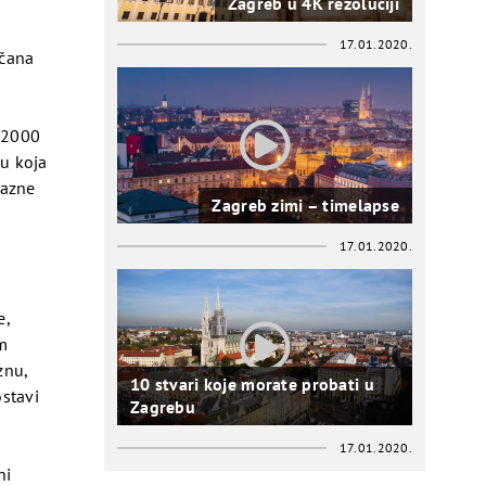
Zagreb u 4K rezoluciji
17.01.2020.
včana
o 2000
bu koja
kazne
Zagreb zimi – timelapse
17.01.2020.
e,
om
znu,
10 stvari koje morate probati u
ostavi
Zagrebu
17.01.2020.
ni