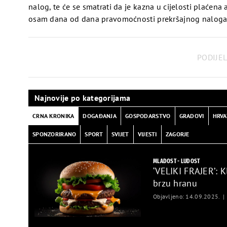
nalog, te će se smatrati da je kazna u cijelosti plaćen
osam dana od dana pravomoćnosti prekršajnog naloga p
PODIJEL
Najnovije po kategorijama
CRNA KRONIKA
DOGAĐANJA
GOSPODARSTVO
GRADOVI
HRVA
SPONZORIRANO
SPORT
SVIJET
VIJESTI
ZAGORJE
MLADOST - LUDOST
‘VELIKI FRAJER’: 
brzu hranu
Objavljeno: 14.09.2025.