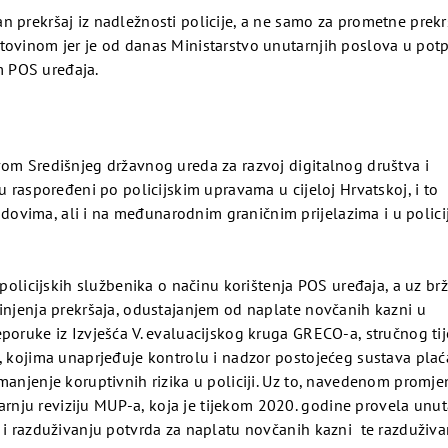
n prekršaj iz nadležnosti policije, a ne samo za prometne prekr
otovinom jer je od danas Ministarstvo unutarnjih poslova u pot
m POS uređaja.
vom Središnjeg državnog ureda za razvoj digitalnog društva i
u raspoređeni po policijskim upravama u cijeloj Hrvatskoj, i to
ovima, ali i na međunarodnim graničnim prijelazima i u polici
 policijskih službenika o načinu korištenja POS uređaja, a uz brž
činjenja prekršaja, odustajanjem od naplate novčanih kazni u
poruke iz Izvješća V. evaluacijskog kruga GRECO-a, stručnog tij
e, kojima unaprjeđuje kontrolu i nadzor postojećeg sustava plać
smanjenje koruptivnih rizika u policiji. Uz to, navedenom promj
nju reviziju MUP-a, koja je tijekom 2020. godine provela unut
e i razduživanju potvrda za naplatu novčanih kazni te razduživa