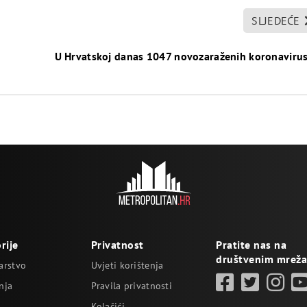
SLJEDEĆE
U Hrvatskoj danas 1047 novozaraženih koronavir
rije
Privatnost
Pratite nas na
društvenim mrež
arstvo
Uvjeti korištenja
nja
Pravila privatnosti
Kolačići