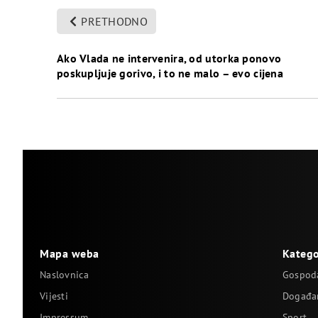
PRETHODNO
Ako Vlada ne intervenira, od utorka ponovo
poskupljuje gorivo, i to ne malo – evo cijena
Mapa weba
Katego
Naslovnica
Gospod
Vijesti
Događa
Impressum
Sport