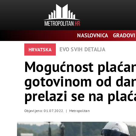
Digitalni kasino vrtnje besplatno 2024
Slot Kaiju Bonusi I Besplatne Vrtnje
: Automati su bili zab
Pretraga
NASLOVNICA
GRADOVI
Slots Palace Casino Recenzija I Iskustva 2025
- Da biste
programera.
EVO SVIH DETALJA
HRVATSKA
Slot Aztec Gems Bonusi I Besplatne Vrtnje
: Ovaj klasičn
Mogućnost plaćanj
igrati casino za pravi novac ili želite testirati igru prije
gotovinom od dana
Kako osvojiti kasino sa automatima igrajte
prelazi se na pla
Fastpay Casino No Deposit Bonus
Drugi način za pristup mobilnim dobicima je pridruživanje
Slot Fortune Coin Bonusi I Besplatne Vrtnje
Objavljeno: 01.07.2022.
Metropolitan
Pogledajmo različite vrste poker igara, počevši od one k
Gamifikacija je relativno novi koncept koji se odnosi na 