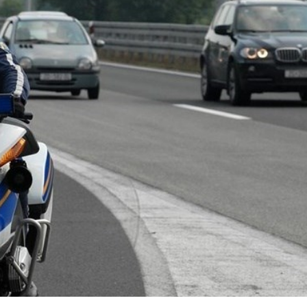
ve kasino
čuna.
ično zastarjele, a neke su na čelu onoga što biste očekivali od 