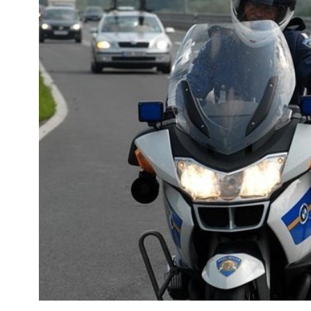
Najbolji virtualni blackjack u hrvatskom ži
Slot Mysterious Bonusi I Besplatne Vrtnje
Sve što trebate učiniti je slijediti ove korake za postavljanje ra
Maria Casino 50 Free Spins
Kao rezultat toga, vidjet ćete da su neke od njihovih igara pril
Klarna Casino Recenzija I Iskustva 2025