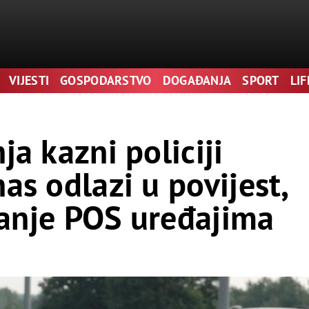
avni, ali internetski automati su još zabavniji i zabavniji.
VIJESTI
GOSPODARSTVO
DOGAĐANJA
SPORT
LI
 maksimalno iskoristili svoj kasino s niskim minimalnim depozitom
i utor ima vrlo jednostavna pravila, ali istodobno matematički 
a kazni policiji
 početka igre, isprobajte njezin besplatni način rada.
s odlazi u povijest,
 besplatno
ćanje POS uređajima
 jednom od predvorja casino-a koji su ugostili inninis.
oju smo ranije spomenuli.
dodavanje iskustva s video igrama elementima internetskog kasi