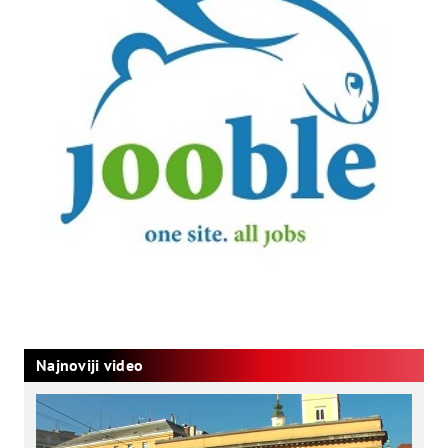
Najnoviji video