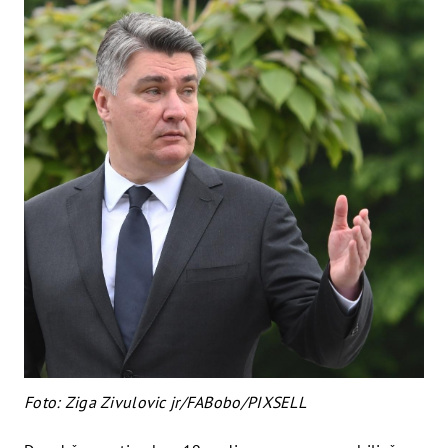
Kreditne kartice, debitne kartice i prepaid kartice.
Mummys Gold Casino 50 Free Spins
Neki igrači svaki tjedan teže velikoj, sudbonosnoj
pobjedi.
To je jedna od najvažnijih stvari.
Kasino trikovi popularni rulet 2024
Vegas Casino No Deposit Bonus
Nekoliko je promjena uvedeno u zakone o SOSINU, a najnovije
promjene iz 2024, usmjerene su na borbu protiv stranih
skupina koje pružaju ilegalne usluge kockanja na mreži
stanovnicima Australije.
Muchbetter Casino Recenzija I Iskustva 2025
Kad god razmišljate o internetskoj kockarnici, važno je
upoznati se s njezinim uvjetima i odredbama.
Slot Five Star Bonusi I Besplatne Vrtnje
Foto: Ziga Zivulovic jr/FABobo/PIXSELL