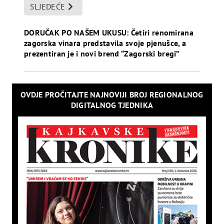
SLJEDEĆE
DORUČAK PO NAŠEM UKUSU: Četiri renomirana
zagorska vinara predstavila svoje pjenušce, a
prezentiran je i novi brend “Zagorski bregi”
OVDJE PROČITAJTE NAJNOVIJI BROJ REGIONALNOG
DIGITALNOG TJEDNIKA