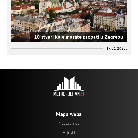
10 stvari koje morate probati u Zagrebu
17.01.2020.
Mapa weba
Naslovnica
Vijesti