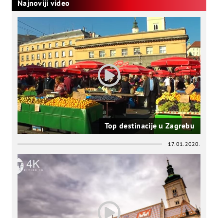
Najnoviji video
Top destinacije u Zagrebu
17.01.2020.