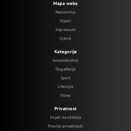
Mapa weba
Naslovnica
Vijesti
Impressum
Cjenik
Kategorije
Gospodarstvo
Događanja
Sport
Lifestyle
Video
Privatnost
Uvjeti korištenja
Pravila privatnosti