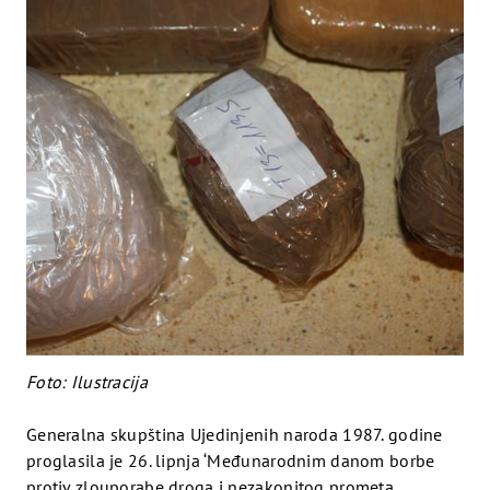
Inin ine je tvarno dobro izrađena igra puno izgleda ir ke
tematike, ali za razliku od nekih drugih igara lične
tematike, nije zatrpana leprechaunima i djetelinama.
Međutim, postoje i Scatter simboli, od kojih 3 pokreću
besplatne okretaje.
Kasino bonus automati za novac
Casino Igrice Besplatno
Ljudi se obično plaše brzim tempom društvenih igara i
složenošću pravila.
Rulet Pravila Dobitci Koeficijenti
Međutim, postoje i mnoga internetska kockarnica koja zaostaju
u odjelu za kibernetičku sigurnost, a ne sva internetska
Foto: Ilustracija
kockarnica provode potrebne sigurnosne protokole kako bi
osigurala vašu sigurnost.
Generalna skupština Ujedinjenih naroda 1987. godine
Zagreb Casino Recenzija I Iskustva 2025
proglasila je 26. lipnja ‘Međunarodnim danom borbe
protiv zlouporabe droga i nezakonitog prometa