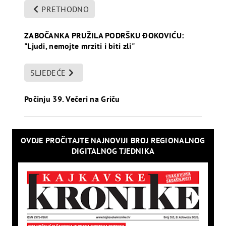
PRETHODNO
ZABOČANKA PRUŽILA PODRŠKU ĐOKOVIĆU:
"Ljudi, nemojte mrziti i biti zli"
SLJEDEĆE
Počinju 39. Večeri na Griču
OVDJE PROČITAJTE NAJNOVIJI BROJ REGIONALNOG
DIGITALNOG TJEDNIKA