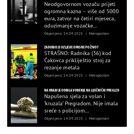
Neodgovornom vozaču prijeti
ogromna kazna – više od 5000
eura, zatvor na četiri mjeseca,
oduzimanje vozačke…
Objavljeno: 14.09.2025.
Metropolitan
ZADOBIO JE OZLJEDE OPASNE PO ŽIVOT
STRAŠNO: Radnika (36) kod
Čakovca prikliještio stroj za
rezanje metala
Objavljeno: 14.09.2025.
Metropolitan
NA KRAJU JE ODBILA VOĐENJE NA LIJEČNIČKI PREGLED
Napušena sjela za volan i
‘kruzala’ Pregradom. Nije imala
sreće s policijom…
Objavljeno: 14.09.2025.
Metropolitan