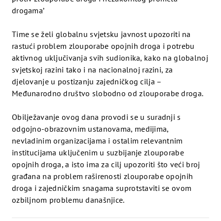
drogama’
Time se želi globalnu svjetsku javnost upozoriti na
rastući problem zlouporabe opojnih droga i potrebu
aktivnog uključivanja svih sudionika, kako na globalnoj
svjetskoj razini tako i na nacionalnoj razini, za
djelovanje u postizanju zajedničkog cilja –
Međunarodno društvo slobodno od zlouporabe droga.
Obilježavanje ovog dana provodi se u suradnji s
odgojno-obrazovnim ustanovama, medijima,
nevladinim organizacijama i ostalim relevantnim
institucijama uključenim u suzbijanje zlouporabe
opojnih droga, a isto ima za cilj upozoriti što veći broj
građana na problem raširenosti zlouporabe opojnih
droga i zajedničkim snagama suprotstaviti se ovom
ozbiljnom problemu današnjice.