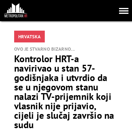
Online pošteni blackjack kasino 2024
Internetski Kasino S Payoneer Kasina 2025
: Kada igrate
online cash game 3 Patti, prvi igrač koji odluči napraviti
blind mora uložiti isti iznos ili dvostruko više.
HRVATSKA
Miami Club Casino No Deposit Bonus
- Negira da je bilo
OVO JE STVARNO BIZARNO...
koji programer namjerno razvio igru koja bi se mogla
Kontrolor HRT-a
unovčiti na zahtjev.
navirivao u stan 57-
Video Poker Casino No Deposit Bonus
: Igrači pokera
moraju biti fizički u državi Alinsus da bi se natjecali na
godišnjaka i utvrdio da
turnirima.
se u njegovom stanu
nalazi TV-prijemnik koji
3D poker u hrvatskoj kako igrati 2024
vlasnik nije prijavio,
Slot Thunderstruck 2 Bonusi I Besplatne Vrtnje
cijeli je slučaj završio na
Bitka između medvjeda i tigra obećava da će biti vrlo
sudu
vruća i teška, pa je vrijedno kladiti se u Video slotu za
odrasle na pravu zvijer.