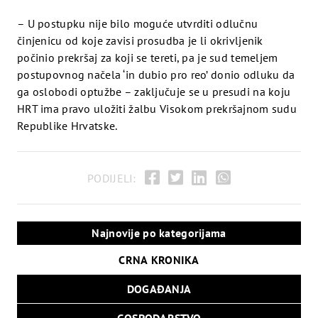
– U postupku nije bilo moguće utvrditi odlučnu
činjenicu od koje zavisi prosudba je li okrivljenik
počinio prekršaj za koji se tereti, pa je sud temeljem
postupovnog načela ‘in dubio pro reo’ donio odluku da
ga oslobodi optužbe – zaključuje se u presudi na koju
HRT ima pravo uložiti žalbu Visokom prekršajnom sudu
Republike Hrvatske.
PODIJELI:
Najnovije po kategorijama
CRNA KRONIKA
DOGAĐANJA