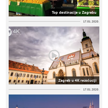
Top destinacije u Zagrebu
17.01.2020.
Zagreb u 4K rezoluciji
17.01.2020.