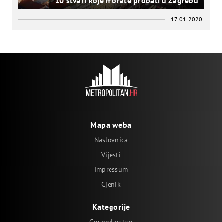
10 stvari koje morate probati u Zagrebu
17.01.2020.
Mapa weba
Naslovnica
Vijesti
Impressum
Cjenik
Kategorije
Gospodarstvo