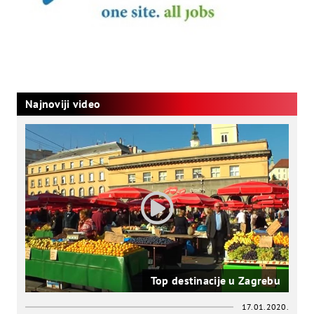
Najnoviji video
Top destinacije u Zagrebu
17.01.2020.