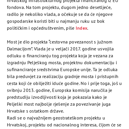
hrvatskog infrastrukturnog projekta financiranog iz EU
fondova. Na tom projektu, dugom jedno desetljeće,
radilo je nekoliko vlada, a očekuje se da će njegove
gospodarske koristi biti u najmanju ruku uz bok
političkim i općedruštvenim, piše
Index
.
Most je dio projekta “cestovna povezanost s južnom
Dalmacijom”. Vlada je u veljači 2017. godine usvojila
odluku o financiranju tog projekta koja je vezana za
izgradnju Pelješkog mosta, projektnu dokumentaciju i
sufinanciranje sredstvima Europske unije. Ta je odluka
bila preduvjet za realizaciju gradnje mosta i pristupnih
cesta koji će obilježiti iduće godine. No i prije toga, još u
svibnju 2013. godine, Europska komisija naručila je
predstudiju izvodljivosti koja je pokazala kako je
Pelješki most najbolje rješenje za povezivanje juga
Hrvatske s ostatkom države.
Radi se o najvažnijem geostrateškom projektu u
Hrvatskoj, projektu od nacionalnog interesa, čijom će se