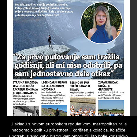
U skladu s novom europskom regulativom, metropolitan.hr je
nadogradio politiku privatnosti i korištenja kolačića. Kolačiće
upotrebljavamo kako bismo Vam omogućili što bolje korisničko