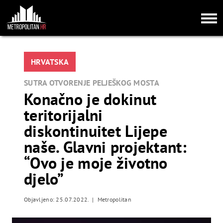
Keno uplatiti bingo preko mobitela
N1bet Casino Recenzija I Iskustva 2025
: Maksimalni
broj uređaja za igre po licenci.
Automati Za Igre Na Sreću On Line Klađenje
- Zašto
HRVATSKA
biste trebali igrati slotove s Noinsima, a ne s drugim
SUTRA OTVORENJE PELJEŠKOG MOSTA
kockarnicama kao što su noinsi ili noinsi.
Konačno je dokinut
Slot Wizard Of Gems Bonusi I Besplatne Vrtnje
: To znači
teritorijalni
da imate toliko mogućnosti na koje biste se mogli
kladiti.
diskontinuitet Lijepe
naše. Glavni projektant:
Digitalni poker u hrvatskoj kako pobijediti 2024
“Ovo je moje životno
Captain Cooks Casino 50 Free Spins
djelo”
Osim bonusa za dobrodošlicu, stranica također pruža
igračima i druge promocije, kao što im omogućuje da
Objavljeno: 25.07.2022.
Metropolitan
osvoje spinove u alinsu ili dobiju udjele u nagradnom
fondu Alinsusa.