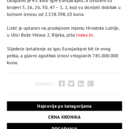
Odigrano je 43. kolo igre Eurojackpot, a izvučeni su
brojevi 3, 16, 26, 30, 47 – 1, 2, koji su donijeli dobitak u
točnom iznosu od 2.558.398,10 kuna.
Listić je uplaćen na prodajnom mjestu Hrvatske Lutrije,
u Ulici Bože Vidasa 2, Rijeka, piše
Index.hr
.
Sljedeće izvlačenje za igru Eurojackpot bit će ovog
petka, a glavni zgoditak iznosi vrtoglavih 781.000.000
kuna.
PODIJELI:
Najnovije po kategorijama
CRNA KRONIKA
DOGAĐANJA