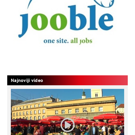
Najnoviji video