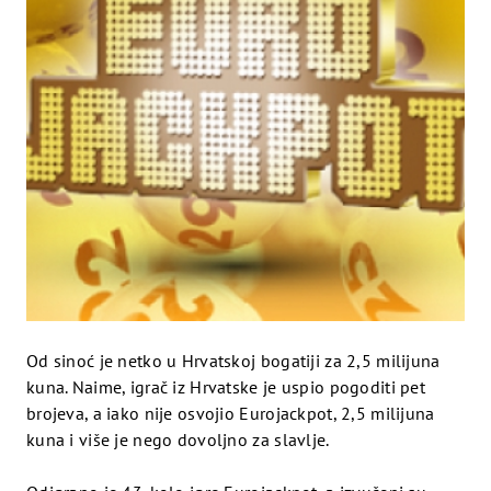
Crobet Casino No Deposit Bonus
Ima drvena kolica i životinjske kosture, pa je razumljivo
da ljudi ovdje nisu česti posjetitelji.
To znači da se tehnički, ako ste dovoljno pronicljivi i
upoznati s konceptom, brojanje karata može primijeniti u
hvalisanju s tri kartice.
Kasina s virtualnim ruletom nije potreban depozit 2024
Blackjack Igra
S toliko kockarnica koje se natječu za vaše pokroviteljstvo, ne
nedostaje sjajnih ponuda i ponuda koje možete dobiti kao
novi kupac.
Circus Casino No Deposit Bonus
Od sinoć je netko u Hrvatskoj bogatiji za 2,5 milijuna
Uz to, odabrali smo pet najboljih internetskih kockarnica
kuna. Naime, igrač iz Hrvatske je uspio pogoditi pet
dostupnih u Velikoj Britaniji.
brojeva, a iako nije osvojio Eurojackpot, 2,5 milijuna
Slot Jokers Jewels Bonusi I Besplatne Vrtnje
kuna i više je nego dovoljno za slavlje.