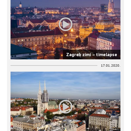
Zagreb zimi – timelapse
17.01.2020.