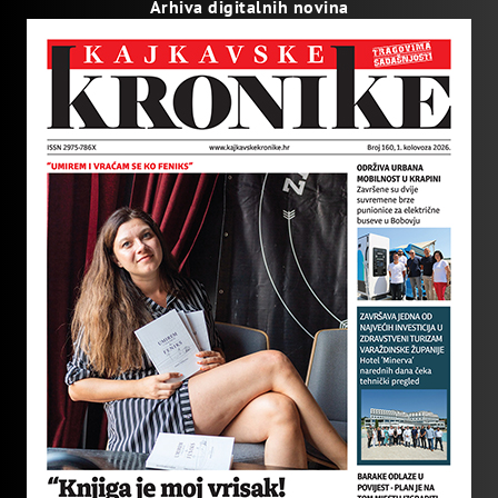
Arhiva digitalnih novina