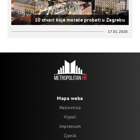
10 stvari koje morate probati u Zagrebu
17.01.2020.
Mapa weba
Naslovnica
Vijesti
Impressum
Cjenik