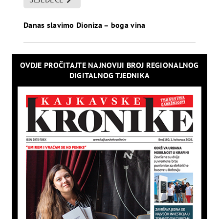
Danas slavimo Dioniza – boga vina
OVDJE PROČITAJTE NAJNOVIJI BROJ REGIONALNOG
DIGITALNOG TJEDNIKA