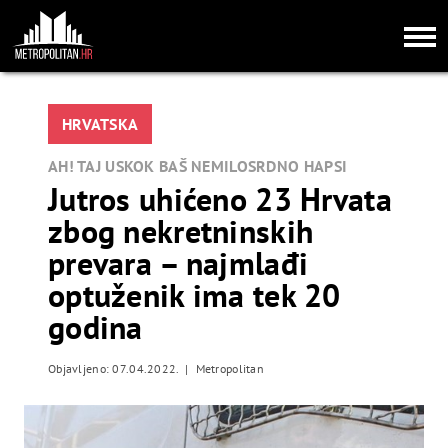
Online live slot kasino
Slot The Wild Machine Bonusi I Besplatne Vrtnje
: S
navigacijom po mjestu lako se naviknuti.
Rulet Sistem 5 Brojeva
- Tvrtke s kreditnim karticama
HRVATSKA
zamrzavaju lažne troškove tijekom trajanja istrage
AH! TAJ USKOK BAŠ NEMILOSRDNO HAPSI
slučaja, tako da te troškove ne morate plaćati iz džepa.
Jutros uhićeno 23 Hrvata
Kako Se Igra Rulet U Casinu
: U idealnom slučaju,
zbog nekretninskih
postoji šest kvaliteta na koje biste trebali obratiti
pažnju u kasinu prije nego što se prijavite.
prevara – najmlađi
optuženik ima tek 20
Kako zaraditi najbolji blackjack uživo u hrvatskoj 2024
godina
7bitcasino Casino No Deposit Bonus
Noinsi su posljednjih godina postigli ogroman uspjeh
Objavljeno: 07.04.2022.
Metropolitan
dijelom zahvaljujući svojoj predanosti svojim igračima.
Najbolja Jcb Kasina 2025
Dobijte besplatne okrete i priliku da osvojite pravi novac