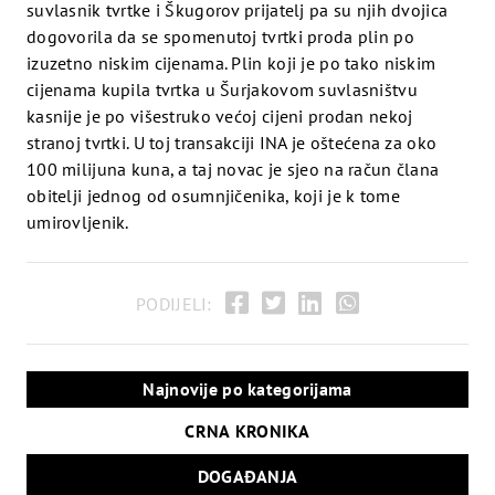
suvlasnik tvrtke i Škugorov prijatelj pa su njih dvojica
dogovorila da se spomenutoj tvrtki proda plin po
izuzetno niskim cijenama. Plin koji je po tako niskim
cijenama kupila tvrtka u Šurjakovom suvlasništvu
kasnije je po višestruko većoj cijeni prodan nekoj
stranoj tvrtki. U toj transakciji INA je oštećena za oko
100 milijuna kuna, a taj novac je sjeo na račun člana
obitelji jednog od osumnjičenika, koji je k tome
umirovljenik.
PODIJELI:
Najnovije po kategorijama
CRNA KRONIKA
DOGAĐANJA