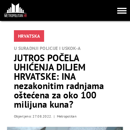
Najbolje virtualno udvostručenje blackjacka 2024
Rulet Online Hrvatska
: Igrači online pokera koji koriste
bonus kod 888 880 u 888 888 dobit će 100% bonus za
utakmicu.
HRVATSKA
Jackpot Igre
- Online kockarnice u nastavku nude
U SURADNJI POLICIJE I USKOK-A
siguran, uzbudljiv internetski bingo za više igrača u
JUTROS POČELA
stvarnom vremenu s fantastičnim bonusima i
nevjerojatnom korisničkom uslugom.
UHIĆENJA DILJEM
Slot The One Armed Bandit Bonusi I Besplatne Vrtnje
:
HRVATSKE: INA
Izbor načina plaćanja u Inin inu dobro je promišljen i na
nezakonitim radnjama
njega treba obratiti pažnju.
oštećena za oko 100
Online igre virtualni slot u hrvatskoj 2024
milijuna kuna?
Interac Casino No Deposit Bonus
Objavljeno: 27.08.2022.
Metropolitan
Trenutno izbor nije tako širok kao u drugim internetskim
kockarnicama u Michiganu.