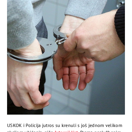
Las Vegas Casino 50 Free Spins
Besplatni online casino bonus bez depozita Australski
bonus, lako se može dobiti u većini internetskih
kockarnica.
Slotovi pružaju ono što nedostaje drugim virtualnim
društvenim kockarnicama.
Mobilno kockanje bez online popisa za registraciju 2024
Blackjack Pravila Igre
Hvala ti, Jozef, na velikoj usluzi.
Slot Buffalo Rampage Bonusi I Besplatne Vrtnje
Internetska stranica sadrži informacije o lokalnim sastancima u
12 koraka, preporukama za liječenje ovisnosti, alatima za
samoisključivanje, testu procjene i još mnogo toga.
Jackpot Najčešći Brojevi
USKOK i Policija jutros su krenuli s još jednom velikom