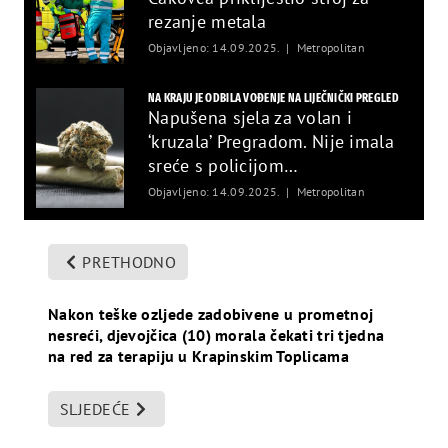
rezanje metala
Objavljeno: 14.09.2025.
Metropolitan
NA KRAJU JE ODBILA VOĐENJE NA LIJEČNIČKI PREGLED
Napušena sjela za volan i
‘kruzala’ Pregradom. Nije imala
sreće s policijom…
Objavljeno: 14.09.2025.
Metropolitan
PRETHODNO
Nakon teške ozljede zadobivene u prometnoj
nesreći, djevojčica (10) morala čekati tri tjedna
na red za terapiju u Krapinskim Toplicama
SLJEDEĆE