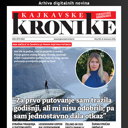
Arhiva digitalnih novina