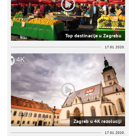
Top destinacije u Zagrebu
17.01.2020.
Zagreb u 4K rezoluciji
17.01.2020.