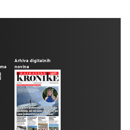
Arhiva digitalnih
ama
novina