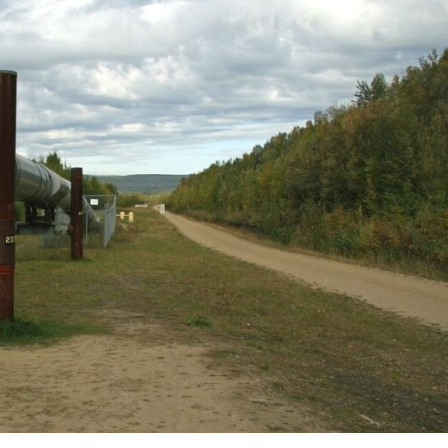
oje ćete naći u ažuriranoj verziji inninis.
 još vrijednijima.