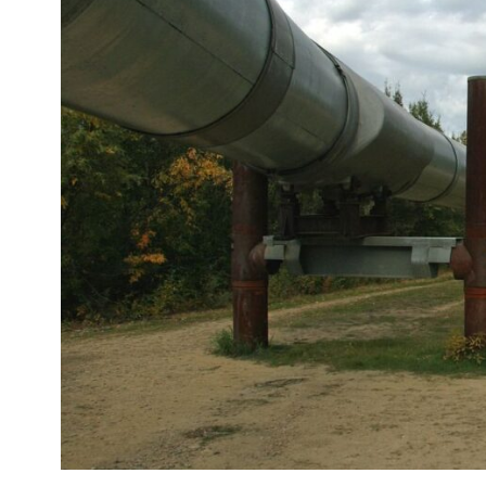
Slot Treasure Horse Bonusi I Besplatne Vrtnje
Izvorna igra ima nešto više simbola i dodatnih značajki od onih k
Elektronski Rulet Trikovi
Divlji simbol dodaje se nagradnim sekvencama kako bi ih učinili
Kako Pobijediti Rulet