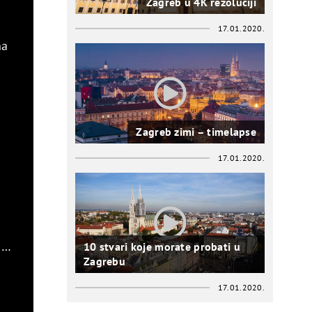
Zagreb u 4K rezoluciji
17.01.2020.
na
Zagreb zimi – timelapse
17.01.2020.
m…
10 stvari koje morate probati u
Zagrebu
17.01.2020.