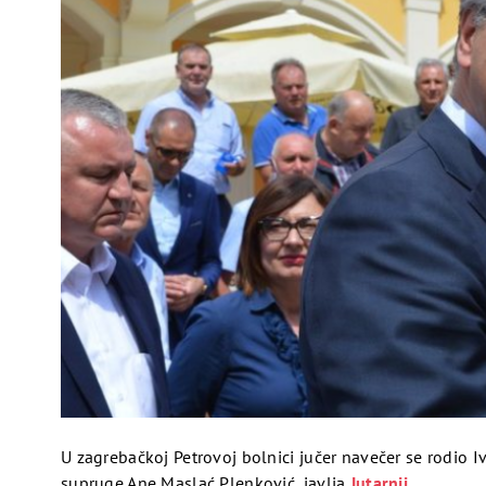
Red Tiger Casino Igre Recenzija
Korištenjem inin ina izvršavate plaćanja u igurnom internetk
Rogue Casino Igre Recenzija
Tema oceana dobro je predstavljena na bubnjevima sa simbolima
Tsi Casino 50 Free Spins
U zagrebačkoj Petrovoj bolnici jučer navečer se rodio I
supruge Ane Maslać Plenković, javlja
Jutarnji
.