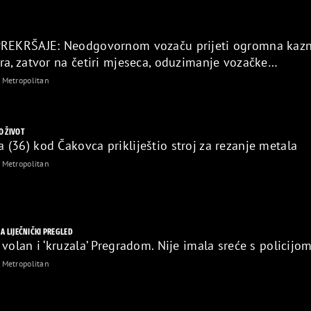
PREKRŠAJE: Neodgovornom vozaču prijeti ogromna kaz
ra, zatvor na četiri mjeseca, oduzimanje vozačke…
Metropolitan
O ŽIVOT
(36) kod Čakovca prikliještio stroj za rezanje metala
Metropolitan
NA LIJEČNIČKI PREGLED
volan i ‘kruzala’ Pregradom. Nije imala sreće s policijo
Metropolitan