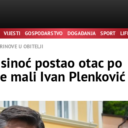
 na internetu 2024
klađenje također se primjenjuju na ovaj bonus.
VIJESTI
GOSPODARSTVO
DOGAĐANJA
SPORT
LI
je
- Kada igrate odgovarajuće casino igre, možete pretvoriti iz
u dodatnu okladu također imaju pravo na bonus za snijeg koji do
RINOVE U OBITELJI
 sinoć postao otac po
koj
se mali Ivan Plenković
gometnih, teniskih i bejzbol utakmica širom svijeta, s poseb
karnica uvijek savjetuje igrače da se uključe u odgovorno kockan
je zdjele žitarica.