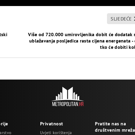
SLJEDEĆE
tski
Više od 720.000 umirovljenika dobit će dodatak 
ublažavanja posljedica rasta cijena energenata -
tko će dobiti ko
rije
Privatnost
Pratite nas na
društvenim mrež
arstvo
Uvjeti korištenja