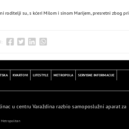
 roditelji su, s kćeri Milom i sinom Marijem, presretni zbog pr
I:
TSKA
KVARTOVI
LIFESTYLE
METROPOLA
SERVISNE INFORMACIJE
Klinac u centru Varaždina razbio samoposlužni aparat za
Metropolitan