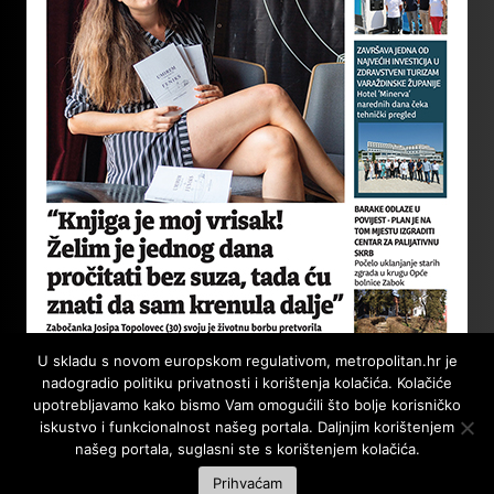
U skladu s novom europskom regulativom, metropolitan.hr je
nadogradio politiku privatnosti i korištenja kolačića. Kolačiće
upotrebljavamo kako bismo Vam omogućili što bolje korisničko
iskustvo i funkcionalnost našeg portala. Daljnjim korištenjem
našeg portala, suglasni ste s korištenjem kolačića.
Copyright © 2026
Metropolitan.hr
- Sva prava pridržana
Prihvaćam