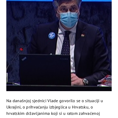
zahvaljujući svim prednostima koje nudi.
Prevarili su me da dobijem više novca lažući me o
jednostavnim činjenicama koje su zabilježene i lako
identificirane kad sam napokon dobio dovoljno i
provjerio sam.
Besplatni rulet bonus
Slot Gold Rush With Johnny Cash Bonusi I Besplatne Vrtnje
Međutim, vrlo je popularna jer je to igra s kojom su mnogi
igrači upoznati iz igranja u zemaljskim kockarnicama.
Poker Igra Pravila
A casino bonusi mogu ovu zabavu učiniti još ugodnijom.
Slot Viva Las Vegas Bonusi I Besplatne Vrtnje
Na današnjoj sjednici Vlade govorilo se o situaciji u
Ukrajini, o prihvaćanju izbjeglica u Hrvatsku, o
hrvatskim državljanima koji si u ratom zahvaćenoj