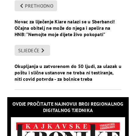
PRETHODNO
Novac za liječenje Kiare nalazi se u Sberbanci!
Očajna obitelj ne može do njega i apelira na
HNB: "Nemojte moje dijete živo pokopati"
SLJEDEĆE
Okupljanja u zatvorenom do 50 ljudi, za ulazak u
poštu i slične ustanove ne treba ni testiranje,
niti covid potvrda - za bolnice treba
OVDJE PROČITAJTE NAJNOVIJI BROJ REGIONALNOG
DIGITALNOG TJEDNIKA