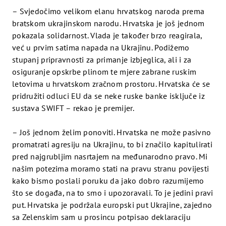
– Svjedočimo velikom elanu hrvatskog naroda prema
bratskom ukrajinskom narodu. Hrvatska je još jednom
pokazala solidarnost. Vlada je također brzo reagirala,
već u prvim satima napada na Ukrajinu. Podižemo
stupanj pripravnosti za primanje izbjeglica, ali i za
osiguranje opskrbe plinom te mjere zabrane ruskim
letovima u hrvatskom zračnom prostoru. Hrvatska će se
pridružiti odluci EU da se neke ruske banke isključe iz
sustava SWIFT – rekao je premijer.
– Još jednom želim ponoviti. Hrvatska ne može pasivno
promatrati agresiju na Ukrajinu, to bi značilo kapitulirati
pred najgrubljim nasrtajem na međunarodno pravo. Mi
našim potezima moramo stati na pravu stranu povijesti
kako bismo poslali poruku da jako dobro razumijemo
što se događa, na to smo i upozoravali. To je jedini pravi
put. Hrvatska je podržala europski put Ukrajine, zajedno
sa Zelenskim sam u prosincu potpisao deklaraciju