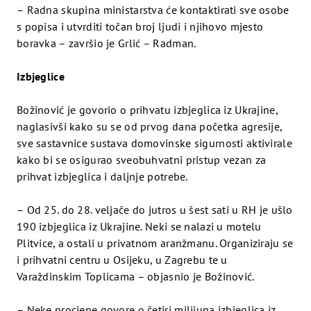
– Radna skupina ministarstva će kontaktirati sve osobe
s popisa i utvrditi točan broj ljudi i njihovo mjesto
boravka – završio je Grlić – Radman.
Izbjeglice
Božinović je govorio o prihvatu izbjeglica iz Ukrajine,
naglasivši kako su se od prvog dana početka agresije,
sve sastavnice sustava domovinske sigurnosti aktivirale
kako bi se osigurao sveobuhvatni pristup vezan za
prihvat izbjeglica i daljnje potrebe.
– Od 25. do 28. veljače do jutros u šest sati u RH je ušlo
190 izbjeglica iz Ukrajine. Neki se nalazi u motelu
Plitvice, a ostali u privatnom aranžmanu. Organiziraju se
i prihvatni centru u Osijeku, u Zagrebu te u
Varaždinskim Toplicama – objasnio je Božinović.
– Neke procjene govore o četiri milijuna izbjeglica iz