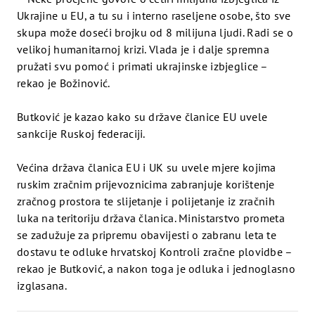
Ukrajine u EU, a tu su i interno raseljene osobe, što sve
skupa može doseći brojku od 8 milijuna ljudi. Radi se o
velikoj humanitarnoj krizi. Vlada je i dalje spremna
pružati svu pomoć i primati ukrajinske izbjeglice –
rekao je Božinović.
Butković je kazao kako su države članice EU uvele
sankcije Ruskoj federaciji.
Većina država članica EU i UK su uvele mjere kojima
ruskim zračnim prijevoznicima zabranjuje korištenje
zračnog prostora te slijetanje i polijetanje iz zračnih
luka na teritoriju država članica. Ministarstvo prometa
se zadužuje za pripremu obavijesti o zabranu leta te
dostavu te odluke hrvatskoj Kontroli zračne plovidbe –
rekao je Butković, a nakon toga je odluka i jednoglasno
izglasana.