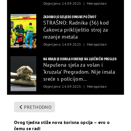
Objavljeno: 14.09.2025.
Metropolitan
ZADOBIO JE OZLJEDE OPASNE PO ŽIVOT
STRAŠNO: Radnika (36) kod
Čakovca prikliještio stroj za
rezanje metala
Objavljeno: 14.09.2025.
Metropolitan
NA KRAJU JE ODBILA VOĐENJE NA LIJEČNIČKI PREGLED
Napušena sjela za volan i
‘kruzala’ Pregradom. Nije imala
sreće s policijom…
Objavljeno: 14.09.2025.
Metropolitan
PRETHODNO
Ovog tjedna stiže nova korisna opcija – evo o
čemu se radi