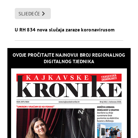
SLJEDEĆE
U RH 834 nova slučaja zaraze koronavirusom
OVDJE PROČITAJTE NAJNOVIJI BROJ REGIONALNOG
DIGITALNOG TJEDNIKA