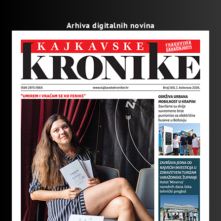
Arhiva digitalnih novina