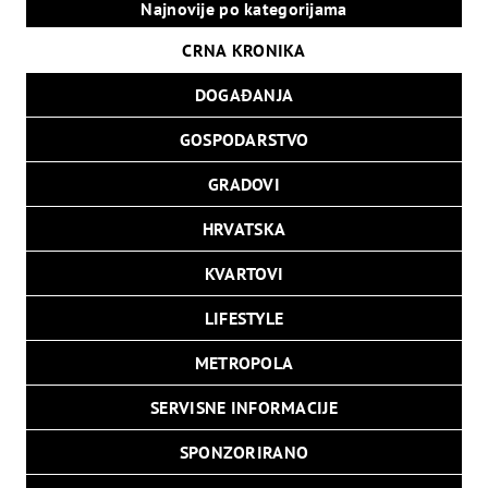
Najnovije po kategorijama
CRNA KRONIKA
DOGAĐANJA
GOSPODARSTVO
GRADOVI
HRVATSKA
KVARTOVI
LIFESTYLE
METROPOLA
SERVISNE INFORMACIJE
SPONZORIRANO