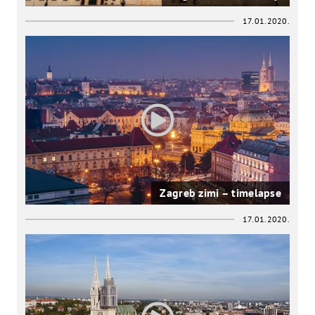
17.01.2020.
Zagreb zimi – timelapse
17.01.2020.