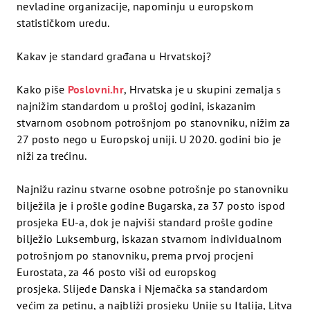
nevladine organizacije, napominju u europskom
statističkom uredu.
Kakav je standard građana u Hrvatskoj?
Kako piše
Poslovni.hr
, Hrvatska je u skupini zemalja s
najnižim standardom u prošloj godini, iskazanim
stvarnom osobnom potrošnjom po stanovniku, nižim za
27 posto nego u Europskoj uniji. U 2020. godini bio je
niži za trećinu.
Najnižu razinu stvarne osobne potrošnje po stanovniku
bilježila je i prošle godine Bugarska, za 37 posto ispod
prosjeka EU-a, dok je najviši standard prošle godine
bilježio Luksemburg, iskazan stvarnom individualnom
potrošnjom po stanovniku, prema prvoj procjeni
Eurostata, za 46 posto viši od europskog
prosjeka. Slijede Danska i Njemačka sa standardom
većim za petinu, a najbliži prosjeku Unije su Italija, Litva