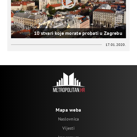
10 stvari koje morate probati u Zagrebu
17.01.2020.
Mapa weba
Naslovnica
Vijesti