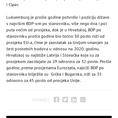
i Cipar.
Luksemburg je prošle godine potvrdio i poziciju države
s najvišim BDP-om po stanovniku, više nego dva i pol
puta većim od prosjeka, dok je u Hrvatskoj, BDP po
stanovniku prošle godine bio točno 30 posto niži od
prosjeka EU-a, čime je zaostatak za Unijom smanjen za
šest postotnih bodova u odnosu na 2020. godinu.
Hrvatskoj su najbliže Latvija i Slovačka koje su za
prosjekom zaostajale za 29 odnosno za 32 posto. Prošle
godine, prema procjenama Eurostata, najniži BDP po
stanovniku bilježile su Grčka i Bugarska, niži za 35
odnosno za 45 posto od prosjeka Unije.
PODIJELI: