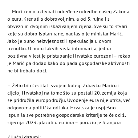
– Moći ćemo aktivirati određene odredbe našeg Zakona
o euru. Krenuti s dobrovoljnim, a od 5. rujna i s
obveznim dvojnim iskazivanjem cijena. Sve su to stvari
koje su dobro isplanirane, naglasio je ministar Marić.
Jako je puno neizvjesnosti i spekulacija u ovom
trenutku. U moru takvih vrsta informacija, jedna
pozitivna vijest je pristupanje Hrvatske eurozoni – rekao
je Marić pa dodao kako do pada gospodarske aktivnosti
ne bi trebalo doći.
– Želio bih čestitati svojem kolegi Zdravku Mariću i
cijeloj Hrvatskoj na tome što su postali 20. zemlja koja
se pridružila europodručju. Uvođenje eura nije utrka, već
odgovorna politička odluka. Hrvatska je uspješno
ispunila sve potrebne gospodarske kriterije te će od 1.
siječnja 2023. plaćati u eurima – poručio je Stanjura
Ključni datumi: